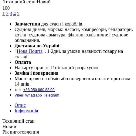
Технічний стан:
Новий
100
1
2
3
4
5
Запчастини
для суден і кораблів.
Cуднові дизелі, морські насоси, компресори, сепаратори,
котли, суднова арматура, фільтри, залізничне і суднове
обладнання.
Доставка по Україні
"
Нова Пошта
", 1-2дні, за умови наявності товару на
складі.
Оплата
На карту приват. Готівковий розрахунок
Заміна і повернення
Маєте право на обмін або повернення оплати протягом
14 днів.
тел.:
+38 050 880 88 00
Viber
Whatsapp
Telegram
Опис
Інформація
Технічний стан
Новий
Рік виготовлення