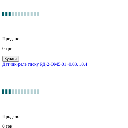
Продано
0
грн
Купити
Датчик-реле тиску РД-2-ОМ5-01 -0,03…0,4
Продано
0
грн