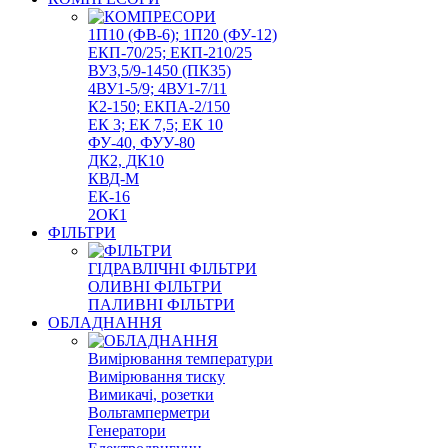
1П10 (ФВ-6); 1П20 (ФУ-12)
ЕКП-70/25; ЕКП-210/25
ВУ3,5/9-1450 (ПК35)
4ВУ1-5/9; 4ВУ1-7/11
К2-150; ЕКПА-2/150
ЕК 3; ЕК 7,5; ЕК 10
ФУ-40, ФУУ-80
ДК2, ДК10
КВД-М
ЕК-16
2ОК1
ФІЛЬТРИ
ГІДРАВЛІЧНІ ФІЛЬТРИ
ОЛИВНІ ФІЛЬТРИ
ПАЛИВНІ ФІЛЬТРИ
ОБЛАДНАННЯ
Вимірювання температури
Вимірювання тиску
Вимикачі, розетки
Вольтамперметри
Генератори