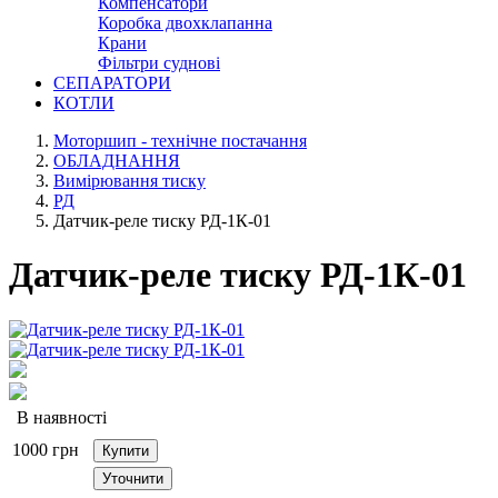
Компенсатори
Коробка двохклапанна
Крани
Фільтри суднові
СЕПАРАТОРИ
КОТЛИ
Моторшип - технічне постачання
ОБЛАДНАННЯ
Вимірювання тиску
РД
Датчик-реле тиску РД-1К-01
Датчик-реле тиску РД-1К-01
В наявності
1000
грн
Купити
Уточнити