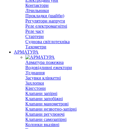
Електродвигуни
Контактори
Лічильники
Прокладки (шайби)
Регулятори напруги
Реле електромагнітні
Реле часу
Стартери
Суднова світлотехніка
Тахометри
АРМАТУРА
Арматура пожежна
Водовідливні ежектори
З'єднання
Засувки клінкетні
Захлопки
Кінгстони
Клапани запірні
Клапани запобіжні
Клапани манометрові
Клапани незвотно-запірні
Клапани регулюючі
Клапани самозапірні
Колонки вказівні