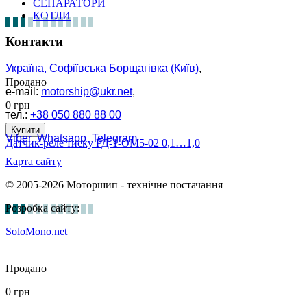
СЕПАРАТОРИ
КОТЛИ
Контакти
Україна, Софіївська Борщагівка (Київ)
,
Продано
e-mail:
motorship@ukr.net
,
0
грн
тел.:
+38 050 880 88 00
Купити
Viber
Whatsapp
Telegram
Датчик-реле тиску РД-1-ОМ5-02 0,1…1,0
Карта сайту
© 2005-2026 Моторшип - технічне постачання
Розробка сайту:
SoloMono.net
Продано
0
грн