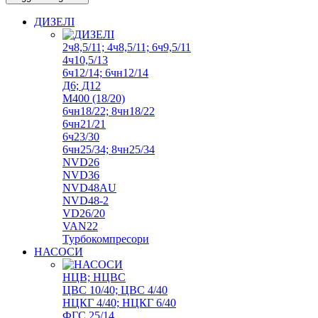
ДИЗЕЛІ
2ч8,5/11; 4ч8,5/11; 6ч9,5/11
4ч10,5/13
6ч12/14; 6чн12/14
Д6; Д12
М400 (18/20)
6чн18/22; 8чн18/22
6чн21/21
6ч23/30
6чн25/34; 8чн25/34
NVD26
NVD36
NVD48AU
NVD48-2
VD26/20
VAN22
Турбокомпресори
НАСОСИ
НЦВ; НЦВС
ЦВС 10/40; ЦВС 4/40
НЦКГ 4/40; НЦКГ 6/40
ФГС 25/14