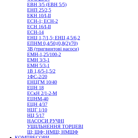
ЕВН 3/5 (ЕВН 5/5)
ЕНП 25/2,5
ЕКН 10/I-II
ЕСН-1; ЕСН-2
ЕСН 16/I-II
ЕСН-14
ЕНЦ 1,7/1,5; ЕНЦ 4,5/6,2
ЕПНМ 0,4/50;(0,8(2)/70)
3В (тригвинтові насоси)
ЕМН-1,25/100-2
ЕМН 3/3-1
ЕМН 5/3-1
1В 1,6/5-1,5/2
1ФС-2/20
ЕНЦГМ 10/40
ЕЦН 18
ЕСкН 2/1-2-М
ЕЦНМ-40
ЕЦН 4/37
НЦГ 1/10
НЦ 5/17
НАСОСИ РУЧНІ
УЩІЛЬНЕННЯ ТОРЦЕВІ
Ш; ШФ; НМШ; НМШФ
КОМПРЕСОРИ