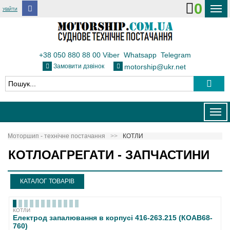
0
УВІЙТИ
ДОСТАВКА І ОПЛАТА
ФЛОТ
+38 050 880 88 00
Viber
Whatsapp
Telegram
Замовити дзвінок
motorship@ukr.net
ТЕПЛОВОЗИ
КОНТАКТИ
Togg
navig
Моторшип - технічне постачання
КОТЛИ
КОТЛОАГРЕГАТИ - ЗАПЧАСТИНИ
КАТАЛОГ ТОВАРІВ
КОТЛИ
Електрод запалювання в корпусі 416-263.215 (КОАВ68-
760)