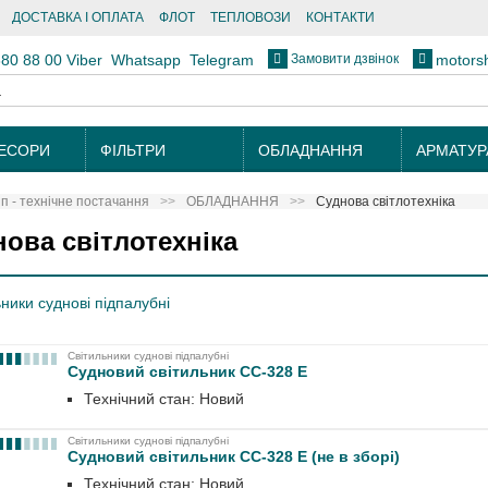
ДОСТАВКА І ОПЛАТА
ФЛОТ
ТЕПЛОВОЗИ
КОНТАКТИ
Замовити дзвінок
880 88 00
Viber
Whatsapp
Telegram
motors
ЕСОРИ
ФІЛЬТРИ
ОБЛАДНАННЯ
АРМАТУР
 - технічне постачання
ОБЛАДНАННЯ
Суднова світлотехніка
ова світлотехніка
ники суднові підпалубні
Світильники суднові підпалубні
Судновий світильник СС-328 Е
Технічний стан: Новий
Світильники суднові підпалубні
Судновий світильник СС-328 Е (не в зборі)
Технічний стан: Новий