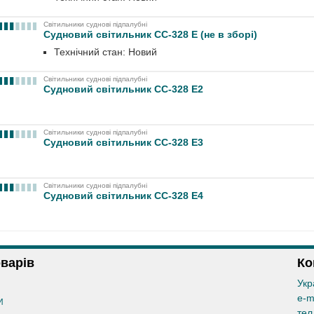
Світильники суднові підпалубні
Судновий світильник СС-328 Е (не в зборі)
Технічний стан: Новий
Світильники суднові підпалубні
Судновий світильник СС-328 Е2
Світильники суднові підпалубні
Судновий світильник СС-328 Е3
Світильники суднові підпалубні
Судновий світильник СС-328 Е4
оварів
Ко
Укр
e-m
И
тел