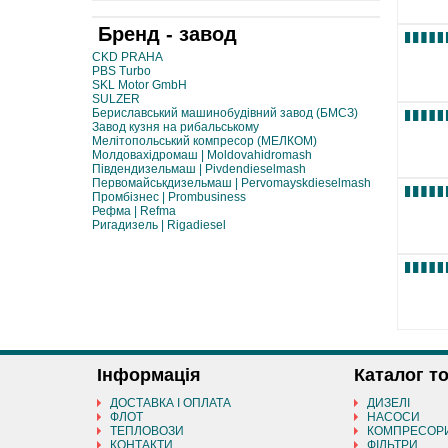
Бренд - завод
CKD PRAHA
PBS Turbo
SKL Motor GmbH
SULZER
Бериславський машинобудівний завод (БМСЗ)
Завод кузня на рибальському
Мелітопольський компресор (МЕЛКОМ)
Молдовахідромаш | Moldovahidromash
Південдизельмаш | Pivdendieselmash
Первомайськдизельмаш | Pervomayskdieselmash
Промбізнес | Prombusiness
Рефма | Refma
Ригадизель | Rigadiesel
Інформація
Каталог т
ДОСТАВКА І ОПЛАТА
ДИЗЕЛІ
ФЛОТ
НАСОСИ
ТЕПЛОВОЗИ
КОМПРЕСОР
КОНТАКТИ
ФІЛЬТРИ