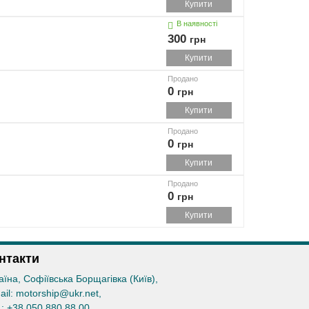
Купити
В наявності
300
грн
Купити
Продано
0
грн
Купити
Продано
0
грн
Купити
Продано
0
грн
Купити
нтакти
аїна, Софіївська Борщагівка (Київ)
,
ail:
motorship@ukr.net
,
.:
+38 050 880 88 00