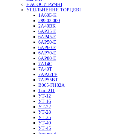
НАСОСИ РУЧНІ
УЩІЛЬНЕННЯ ТОРЦЕВІ
1А60Б-К
289.02.000
2А40ВК
6АР35-Е
6АР45-Е
6АР50-Е
6АР60-Е
6АР70-Е
6АР80-Е
7А14С
7А40Т
7АР22ГЕ
7АР55ВТ
B065-FH82A
Тип 211
УТ-12
УТ-16
УТ-22
УТ-28
УТ-35
УТ-40
УТ-45
Імпортні