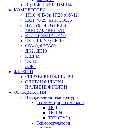
Ш; ШФ; НМШ; НМШФ
КОМПРЕСОРИ
1П10 (ФВ-6); 1П20 (ФУ-12)
ЕКП-70/25; ЕКП-210/25
ВУ3,5/9-1450 (ПК35)
4ВУ1-5/9; 4ВУ1-7/11
К2-150; ЕКПА-2/150
ЕК 3; ЕК 7,5; ЕК 10
ФУ-40, ФУУ-80
ДК2, ДК10
КВД-М
ЕК-16
2ОК1
ФІЛЬТРИ
ГІДРАВЛІЧНІ ФІЛЬТРИ
ОЛИВНІ ФІЛЬТРИ
ПАЛИВНІ ФІЛЬТРИ
ОБЛАДНАННЯ
Вимірювання температури
Термометри, Термопари
ТКД
ТКП-60
ТУЕ (ТУЭ)
Терморегулятори