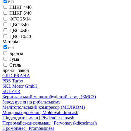
всі
НЦКГ 4/40
НЦКГ 6/40
ФГС 25/14
ЦВС 3/40
ЦВС 4/40
ЦВС 10/40
Матеріал
всі
Бронза
Гума
Сталь
Бренд - завод
CKD PRAHA
PBS Turbo
SKL Motor GmbH
SULZER
Бериславський машинобудівний завод (БМСЗ)
Завод кузня на рибальському
Мелітопольський компресор (МЕЛКОМ)
Молдовахідромаш | Moldovahidromash
Південдизельмаш | Pivdendieselmash
Первомайськдизельмаш | Pervomayskdieselmash
Промбізнес | Prombusiness