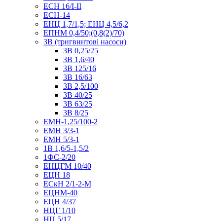
ЕСН 16/I-II
ЕСН-14
ЕНЦ 1,7/1,5; ЕНЦ 4,5/6,2
ЕПНМ 0,4/50;(0,8(2)/70)
3В (тригвинтові насоси)
3В 0,25/25
3В 1,6/40
3В 125/16
3В 16/63
3В 2,5/100
3В 40/25
3В 63/25
3В 8/25
ЕМН-1,25/100-2
ЕМН 3/3-1
ЕМН 5/3-1
1В 1,6/5-1,5/2
1ФС-2/20
ЕНЦГМ 10/40
ЕЦН 18
ЕСкН 2/1-2-М
ЕЦНМ-40
ЕЦН 4/37
НЦГ 1/10
НЦ 5/17