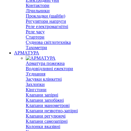
Електродвигуни
Контактори
Лічильники
Прокладки (шайби)
Регулятори напруги
Реле електромагнітні
Реле часу
Стартери
Суднова світлотехніка
Тахометри
АРМАТУРА
Арматура пожежна
Водовідливні ежектори
З'єднання
Засувки клінкетні
Захлопки
Кінгстони
Клапани запірні
Клапани запобіжні
Клапани манометрові
Клапани незвотно-запірні
Клапани регулюючі
Клапани самозапірні
Колонки вказівні