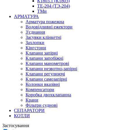
К1803.1 (К1803)
ТЕ-204 (ТЭ-204)
ТМи
АРМАТУРА
Арматура пожежна
Водовідливні ежектори
З'єднання
Засувки клінкетні
Захлопки
Кінгстони
Клапани запірні
Клапани запобіжні
Клапани манометрові
Клапани незвотно-запірні
Клапани регулюючі
Клапани самозапірні
Колонки вказівні
Компенсатори
Коробка двохклапанна
Крани
Фільтри суднові
СЕПАРАТОРИ
КОТЛИ
Застосування