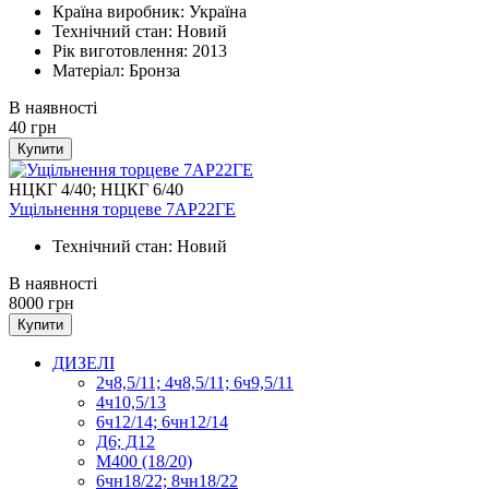
Країна виробник: Україна
Технічний стан: Новий
Рік виготовлення: 2013
Матеріал: Бронза
В наявності
40
грн
Купити
НЦКГ 4/40; НЦКГ 6/40
Ущільнення торцеве 7АР22ГЕ
Технічний стан: Новий
В наявності
8000
грн
Купити
ДИЗЕЛІ
2ч8,5/11; 4ч8,5/11; 6ч9,5/11
4ч10,5/13
6ч12/14; 6чн12/14
Д6; Д12
М400 (18/20)
6чн18/22; 8чн18/22