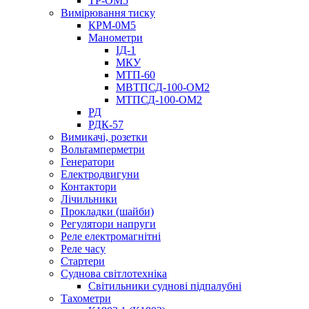
ТР-ОМ5
Вимірювання тиску
КРМ-0М5
Манометри
ІД-1
МКУ
МТП-60
МВТПСД-100-ОМ2
МТПСД-100-ОМ2
РД
РДК-57
Вимикачі, розетки
Вольтамперметри
Генератори
Електродвигуни
Контактори
Лічильники
Прокладки (шайби)
Регулятори напруги
Реле електромагнітні
Реле часу
Стартери
Суднова світлотехніка
Світильники суднові підпалубні
Тахометри