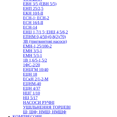
ЕВН 3/5 (ЕВН 5/5)
ЕНП 25/2,5
ЕКН 10/I-II
ЕСН-1; ЕСН-2
ЕСН 16/I-II
ЕСН-14
ЕНЦ 1,7/1,5; ЕНЦ 4,5/6,2
ЕПНМ 0,4/50;(0,8(2)/70)
3В (тригвинтові насоси)
ЕМН-1,25/100-2
ЕМН 3/3-1
ЕМН 5/3-1
1В 1,6/5-1,5/2
1ФС-2/20
ЕНЦГМ 10/40
ЕЦН 18
ЕСкН 2/1-2-М
ЕЦНМ-40
ЕЦН 4/37
НЦГ 1/10
НЦ 5/17
НАСОСИ РУЧНІ
УЩІЛЬНЕННЯ ТОРЦЕВІ
Ш; ШФ; НМШ; НМШФ
КОМПРЕСОРИ