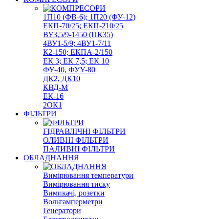
1П10 (ФВ-6); 1П20 (ФУ-12)
ЕКП-70/25; ЕКП-210/25
ВУ3,5/9-1450 (ПК35)
4ВУ1-5/9; 4ВУ1-7/11
К2-150; ЕКПА-2/150
ЕК 3; ЕК 7,5; ЕК 10
ФУ-40, ФУУ-80
ДК2, ДК10
КВД-М
ЕК-16
2ОК1
ФІЛЬТРИ
ГІДРАВЛІЧНІ ФІЛЬТРИ
ОЛИВНІ ФІЛЬТРИ
ПАЛИВНІ ФІЛЬТРИ
ОБЛАДНАННЯ
Вимірювання температури
Вимірювання тиску
Вимикачі, розетки
Вольтамперметри
Генератори