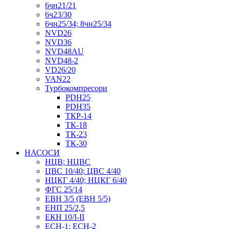
6чн21/21
6ч23/30
6чн25/34; 8чн25/34
NVD26
NVD36
NVD48AU
NVD48-2
VD26/20
VAN22
Турбокомпресори
PDH25
PDH35
ТКР-14
ТК-18
ТК-23
ТК-30
НАСОСИ
НЦВ; НЦВС
ЦВС 10/40; ЦВС 4/40
НЦКГ 4/40; НЦКГ 6/40
ФГС 25/14
ЕВН 3/5 (ЕВН 5/5)
ЕНП 25/2,5
ЕКН 10/I-II
ЕСН-1; ЕСН-2