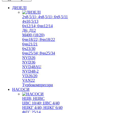
ДИЗЕЛІ
2ч8,5/11; 4ч8,5/11; 6ч9,5/11
4ч10,5/13
6ч12/14; 6чн12/14
Д6; Д12
М400 (18/20)
6чн18/22; 8чн18/22
6чн21/21
6ч23/30
6чн25/34; 8чн25/34
NVD26
NVD36
NVD48AU
NVD48-2
VD26/20
VAN22
Турбокомпресори
НАСОСИ
НЦВ; НЦВС
ЦВС 10/40; ЦВС 4/40
НЦКГ 4/40; НЦКГ 6/40
ФГС 25/14