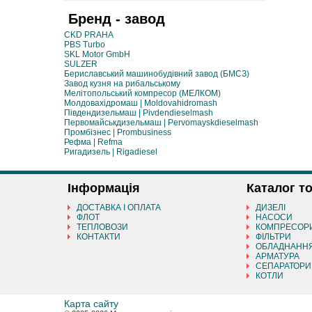
Бренд - завод
CKD PRAHA
PBS Turbo
SKL Motor GmbH
SULZER
Бериславський машинобудівний завод (БМСЗ)
Завод кузня на рибальському
Мелітопольський компресор (МЕЛКОМ)
Молдовахідромаш | Moldovahidromash
Південдизельмаш | Pivdendieselmash
Первомайськдизельмаш | Pervomayskdieselmash
Промбізнес | Prombusiness
Рефма | Refma
Ригадизель | Rigadiesel
Інформація
Каталог т
ДОСТАВКА І ОПЛАТА
ДИЗЕЛІ
ФЛОТ
НАСОСИ
ТЕПЛОВОЗИ
КОМПРЕСОР
КОНТАКТИ
ФІЛЬТРИ
ОБЛАДНАНН
АРМАТУРА
СЕПАРАТОРИ
КОТЛИ
Карта сайту