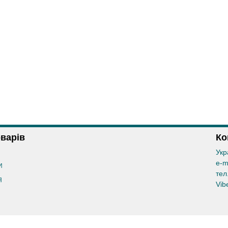
оварів
Ко
Укр
e-m
И
тел
Я
Vib