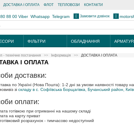
ДОСТАВКА І ОПЛАТА
ФЛОТ
ТЕПЛОВОЗИ
КОНТАКТИ
Замовити дзвінок
880 88 00
Viber
Whatsapp
Telegram
motors
ЕСОРИ
ФІЛЬТРИ
ОБЛАДНАННЯ
АРМАТУР
 - технічне постачання
Інформація
ДОСТАВКА І ОПЛАТА
ТАВКА І ОПЛАТА
оби доставки:
тавка по Україні (Нова Пошта): 1-2 дні за умови наявності товару н
овивіз зі
складу в с. Софіївська Борщагівка, Бучанський район, Київ
оби оплати:
ата готівкою при отриманні на нашому складі
ата на карту приват
готівковий розрахунок - тимчасово недоступний