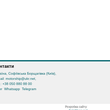
нтакти
аїна, Софіївська Борщагівка (Київ)
,
ail:
motorship@ukr.net
,
.:
+38 050 880 88 00
er
Whatsapp
Telegram
Розробка сайту: