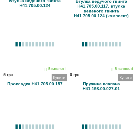
Втулка веденого гвинта
Втулка ведучого гвинта
Н41.705.00.124
Н41.705.00.117, втулка
веденого гвинта
Н41.705.00.124 (комплект)
В наявності
В наявності
5
0
грн
грн
Купити
Купити
Прокладка Н41.705.00.157
Пружина клапана
Н41.198.00.027-01