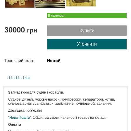
В наявності
30000
грн
Купити
Уточнити
Технічний стан:
Новий
1
2
3
4
5
100
Запчастини
для суден і кораблів.
Cуднові дизелі, морські насоси, компресори, сепаратори, котли,
суднова арматура, фільтри, залізничне і суднове обладнання.
Доставка по Україні
"
Нова Пошта
", 1-2дні, за умови наявності товару на складі.
Оплата