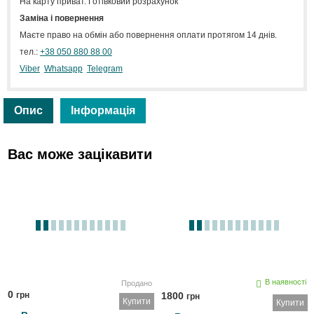
На карту приват. Готівковий розрахунок
Заміна і повернення
Маєте право на обмін або повернення оплати протягом 14 днів.
тел.:
+38 050 880 88 00
Viber
Whatsapp
Telegram
Опис
Інформація
Вас може зацікавити
В наявності
Продано
0
грн
1800
грн
Купити
Купити