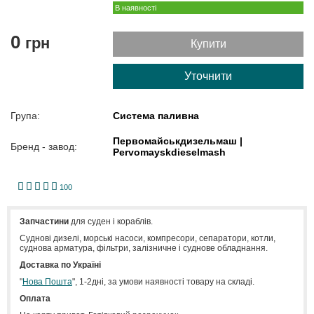
В наявності
0
грн
Купити
Уточнити
Група:
Система паливна
Первомайськдизельмаш |
Бренд - завод:
Pervomayskdieselmash
1
2
3
4
5
100
Запчастини
для суден і кораблів.
Cуднові дизелі, морські насоси, компресори, сепаратори, котли,
суднова арматура, фільтри, залізничне і суднове обладнання.
Доставка по Україні
"
Нова Пошта
", 1-2дні, за умови наявності товару на складі.
Оплата