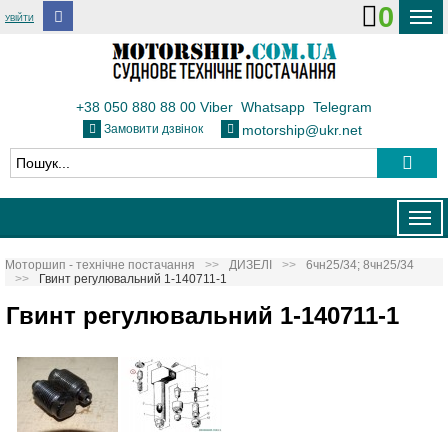
0
УВІЙТИ
ДОСТАВКА І ОПЛАТА
ФЛОТ
+38 050 880 88 00
Viber
Whatsapp
Telegram
Замовити дзвінок
motorship@ukr.net
ТЕПЛОВОЗИ
КОНТАКТИ
Togg
navig
Моторшип - технічне постачання
ДИЗЕЛІ
6чн25/34; 8чн25/34
Гвинт регулювальний 1-140711-1
Гвинт регулювальний 1-140711-1