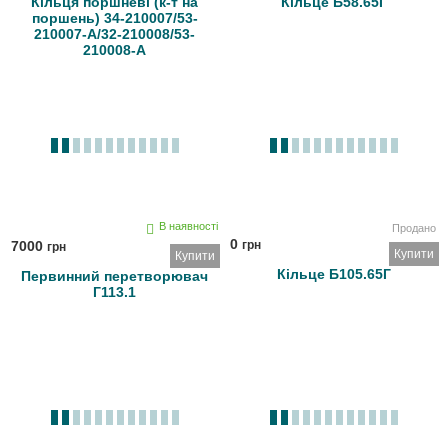
Кільця поршневі (к-т на
Кільце Б58.65Г
поршень) 34-210007/53-
210007-А/32-210008/53-
210008-А
В наявності
Продано
0
7000
грн
грн
Купити
Купити
Кільце Б105.65Г
Первинний перетворювач
Г113.1