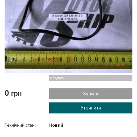
Продано
0
грн
Купити
Уточнити
Технічний стан:
Новий