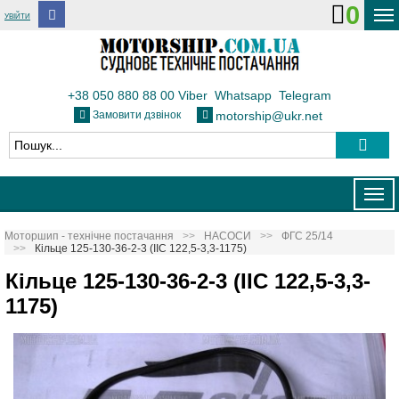
0
УВІЙТИ
ДОСТАВКА І ОПЛАТА
ФЛОТ
+38 050 880 88 00
Viber
Whatsapp
Telegram
Замовити дзвінок
motorship@ukr.net
ТЕПЛОВОЗИ
КОНТАКТИ
Togg
navig
Моторшип - технічне постачання
НАСОСИ
ФГС 25/14
Кільце 125-130-36-2-3 (IIС 122,5-3,3-1175)
Кільце 125-130-36-2-3 (IIС 122,5-3,3-
1175)