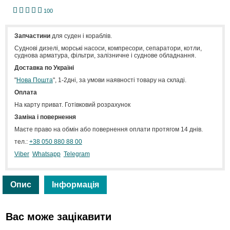
1
2
3
4
5
100
Запчастини
для суден і кораблів.
Cуднові дизелі, морські насоси, компресори, сепаратори, котли,
суднова арматура, фільтри, залізничне і суднове обладнання.
Доставка по Україні
"
Нова Пошта
", 1-2дні, за умови наявності товару на складі.
Оплата
На карту приват. Готівковий розрахунок
Заміна і повернення
Маєте право на обмін або повернення оплати протягом 14 днів.
тел.:
+38 050 880 88 00
Viber
Whatsapp
Telegram
Опис
Інформація
Вас може зацікавити