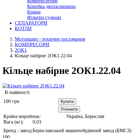
Компенсатори
Коробка двохклапанна
Крани
Фільтри суднові
СЕПАРАТОРИ
КОТЛИ
Моторшип - технічне постачання
КОМПРЕСОРИ
2ОК1
Кільце набірне 2ОК1.22.04
Кільце набірне 2ОК1.22.04
В наявності
100
грн
Купити
Уточнити
Країна виробник:
Україна, Берислав
Вага (кг):
0.03
Бренд - завод:
Бериславський машинобудівний завод (БМСЗ)
100