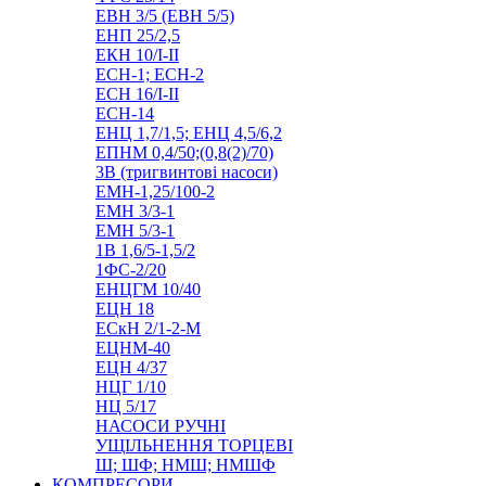
ЕВН 3/5 (ЕВН 5/5)
ЕНП 25/2,5
ЕКН 10/I-II
ЕСН-1; ЕСН-2
ЕСН 16/I-II
ЕСН-14
ЕНЦ 1,7/1,5; ЕНЦ 4,5/6,2
ЕПНМ 0,4/50;(0,8(2)/70)
3В (тригвинтові насоси)
ЕМН-1,25/100-2
ЕМН 3/3-1
ЕМН 5/3-1
1В 1,6/5-1,5/2
1ФС-2/20
ЕНЦГМ 10/40
ЕЦН 18
ЕСкН 2/1-2-М
ЕЦНМ-40
ЕЦН 4/37
НЦГ 1/10
НЦ 5/17
НАСОСИ РУЧНІ
УЩІЛЬНЕННЯ ТОРЦЕВІ
Ш; ШФ; НМШ; НМШФ
КОМПРЕСОРИ