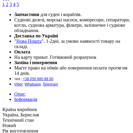
1
2
3
4
5
Запчастини
для суден і кораблів.
Cуднові дизелі, морські насоси, компресори, сепаратори,
котли, суднова арматура, фільтри, залізничне і суднове
обладнання.
Доставка по Україні
"
Нова Пошта
", 1-2дні, за умови наявності товару на
складі.
Оплата
На карту приват. Готівковий розрахунок
Заміна і повернення
Маєте право на обмін або повернення оплати протягом
14 днів.
тел.:
+38 050 880 88 00
Viber
Whatsapp
Telegram
Опис
Інформація
Країна виробник
Україна, Берислав
Технічний стан
Новий
Рік виготовлення