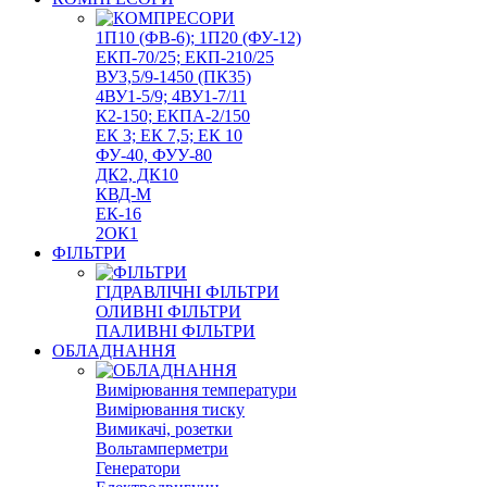
1П10 (ФВ-6); 1П20 (ФУ-12)
ЕКП-70/25; ЕКП-210/25
ВУ3,5/9-1450 (ПК35)
4ВУ1-5/9; 4ВУ1-7/11
К2-150; ЕКПА-2/150
ЕК 3; ЕК 7,5; ЕК 10
ФУ-40, ФУУ-80
ДК2, ДК10
КВД-М
ЕК-16
2ОК1
ФІЛЬТРИ
ГІДРАВЛІЧНІ ФІЛЬТРИ
ОЛИВНІ ФІЛЬТРИ
ПАЛИВНІ ФІЛЬТРИ
ОБЛАДНАННЯ
Вимірювання температури
Вимірювання тиску
Вимикачі, розетки
Вольтамперметри
Генератори