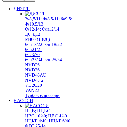
ДИЗЕЛІ
2ч8,5/11; 4ч8,5/11; 6ч9,5/11
4ч10,5/13
6ч12/14; 6чн12/14
Д6; Д12
М400 (18/20)
6чн18/22; 8чн18/22
6чн21/21
6ч23/30
6чн25/34; 8чн25/34
NVD26
NVD36
NVD48AU
NVD48-2
VD26/20
VAN22
Турбокомпресори
НАСОСИ
НЦВ; НЦВС
ЦВС 10/40; ЦВС 4/40
НЦКГ 4/40; НЦКГ 6/40
ФГС 25/14