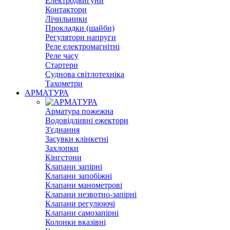
Електродвигуни
Контактори
Лічильники
Прокладки (шайби)
Регулятори напруги
Реле електромагнітні
Реле часу
Стартери
Суднова світлотехніка
Тахометри
АРМАТУРА
Арматура пожежна
Водовідливні ежектори
З'єднання
Засувки клінкетні
Захлопки
Кінгстони
Клапани запірні
Клапани запобіжні
Клапани манометрові
Клапани незвотно-запірні
Клапани регулюючі
Клапани самозапірні
Колонки вказівні