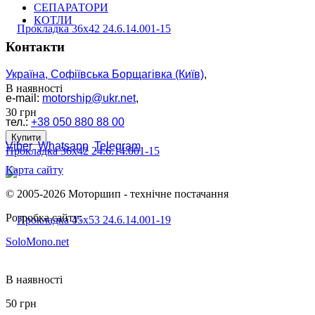
СЕПАРАТОРИ
КОТЛИ
Контакти
Україна, Софіївська Борщагівка (Київ)
,
В наявності
e-mail:
motorship@ukr.net
,
30
грн
тел.:
+38 050 880 88 00
Купити
Viber
Whatsapp
Telegram
Прокладка 36х42 24.6.14.001-15
Карта сайту
© 2005-2026 Моторшип - технічне постачання
Розробка сайту:
SoloMono.net
В наявності
50
грн