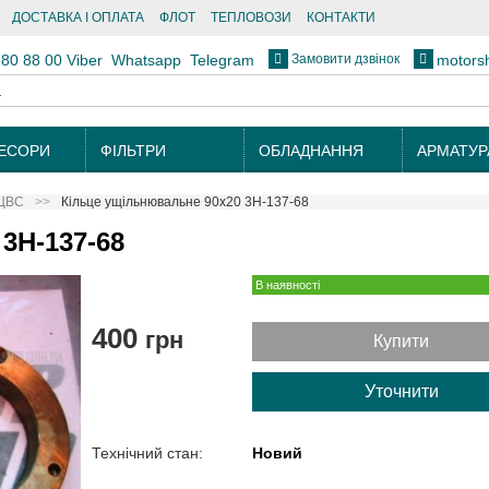
ДОСТАВКА І ОПЛАТА
ФЛОТ
ТЕПЛОВОЗИ
КОНТАКТИ
Замовити дзвінок
880 88 00
Viber
Whatsapp
Telegram
motors
ЕСОРИ
ФІЛЬТРИ
ОБЛАДНАННЯ
АРМАТУР
ЦВС
Кільце ущільнювальне 90х20 3Н-137-68
3Н-137-68
В наявності
400
грн
Купити
Уточнити
Технічний стан:
Новий