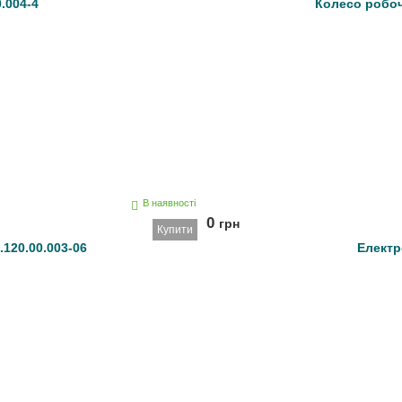
.004-4
Колесо робоче
В наявності
0
грн
Купити
.120.00.003-06
Електр