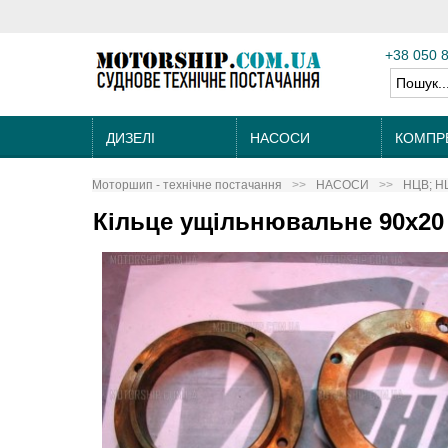
+38 050 
ДИЗЕЛІ
НАСОСИ
КОМПР
Моторшип - технічне постачання
НАСОСИ
НЦВ; Н
Кільце ущільнювальне 90х20 