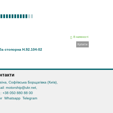
В наявності
Купити
а стопорна Н.92.104-02
нтакти
аїна, Софіївська Борщагівка (Київ)
,
ail:
motorship@ukr.net
,
.:
+38 050 880 88 00
er
Whatsapp
Telegram