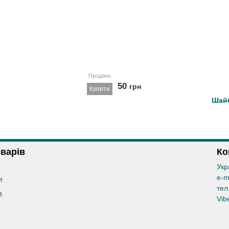
Продано
50
грн
Купити
Шайб
оварів
Ко
Укр
e-m
И
тел
Я
Vib