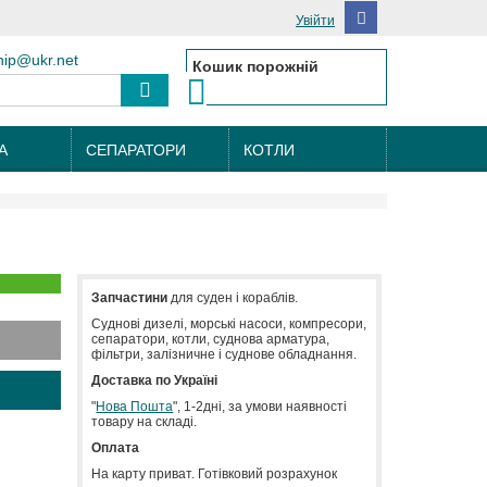
Увійти
hip@ukr.net
Кошик порожній
А
СЕПАРАТОРИ
КОТЛИ
Запчастини
для суден і кораблів.
Cуднові дизелі, морські насоси, компресори,
сепаратори, котли, суднова арматура,
фільтри, залізничне і суднове обладнання.
Доставка по Україні
"
Нова Пошта
", 1-2дні, за умови наявності
товару на складі.
Оплата
На карту приват. Готівковий розрахунок