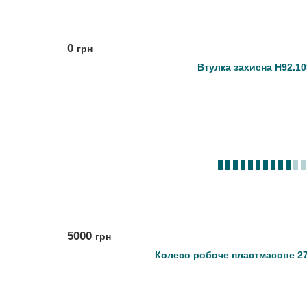
0
грн
Втулка захисна Н92.10
5000
грн
Колесо робоче пластмасове 279