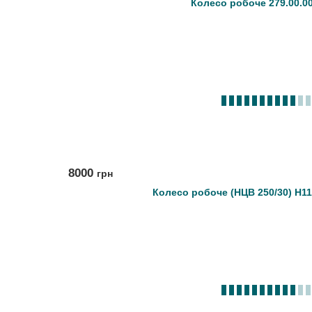
Колесо робоче 279.00.00
8000
грн
Колесо робоче (НЦВ 250/30) Н11