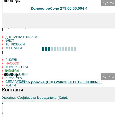
6000
грн
Купити
Колесо робоче 279.00.00.004-4
Інформація
ДОСТАВКА І ОПЛАТА
ФЛОТ
ТЕПЛОВОЗИ
КОНТАКТИ
Каталог товарів
ДИЗЕЛІ
НАСОСИ
КОМПРЕСОРИ
В наявності
ФІЛЬТРИ
8000
ОБЛАДНАННЯ
грн
Купити
АРМАТУРА
СЕПАРАТОРИ
Колесо робоче (НЦВ 250/20) Н11.120.00.003-09
КОТЛИ
Контакти
Україна, Софіївська Борщагівка (Київ)
,
e-mail:
motorship@ukr.net
,
тел.:
+38 050 880 88 00
Viber
Whatsapp
Telegram