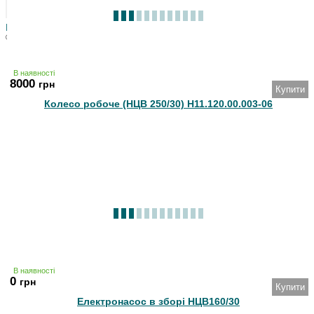
Карта сайту
© 2005-2026 Моторшип - технічне постачання
Розробка сайту:
В наявності
SoloMono.net
8000
грн
Купити
Колесо робоче (НЦВ 250/30) Н11.120.00.003-06
В наявності
0
грн
Купити
Електронасос в зборі НЦВ160/30