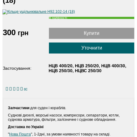
(18)
В наявності
300
грн
Купити
Уточнити
НЦВ 400/20, НЦВ 250/20, НЦВ 400/30,
Застосування:
НЦВ 250/30, НЦВС 250/30
1
2
3
4
5
80
Запчастини
для суден і кораблів.
Cуднові дизелі, морські насоси, компресори, сепаратори, котли,
суднова арматура, фільтри, залізничне і суднове обладнання.
Доставка по Україні
"
Нова Пошта
", 1-2дні, за умови наявності товару на складі.