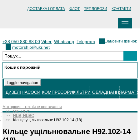
ДОСТАВКА І ОПЛАТА
ФЛОТ
ТЕПЛОВОЗИ
КОНТАКТИ
Замовити дзвінок
+38 050 880 88 00
Viber
Whatsapp
Telegram
motorship@ukr.net
Кошик порожній
Toggle navigation
ДИЗЕЛІ
НАСОСИ
КОМПРЕСОРИ
ФІЛЬТРИ
ОБЛАДНАННЯ
АРМАТУ
Моторшип - технічне постачання
НАСОСИ
НЦВ; НЦВС
Кільце ущільнювальне Н92.102-14 (18)
Кільце ущільнювальне Н92.102-14