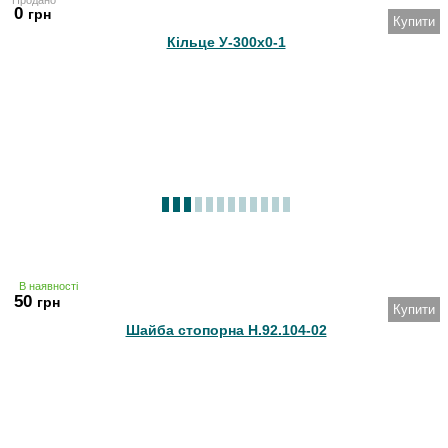
0
грн
Купити
Кільце У-300х0-1
В наявності
50
грн
Купити
Шайба стопорна Н.92.104-02