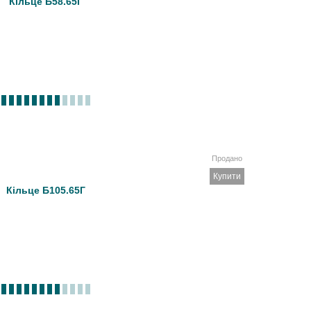
Кільце Б58.65Г
Продано
Купити
Кільце Б105.65Г