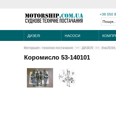
+38 050 
ДИЗЕЛІ
НАСОСИ
КОМПР
Моторшип - технічне постачання
ДИЗЕЛІ
6чн25/34;
Коромисло 53-140101