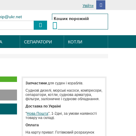
Увійти
hip@ukr.net
Кошик порожній
А
СЕПАРАТОРИ
КОТЛИ
Запчастини
для суден і кораблів.
Cуднові дизелі, морські насоси, компресори,
сепаратори, котли, суднова арматура,
фільтри, залізничне і суднове обладнання.
Доставка по Україні
"
Нова Пошта
", 1-2дні, за умови наявності
товару на складі.
Оплата
На карту приват. Готівковий розрахунок