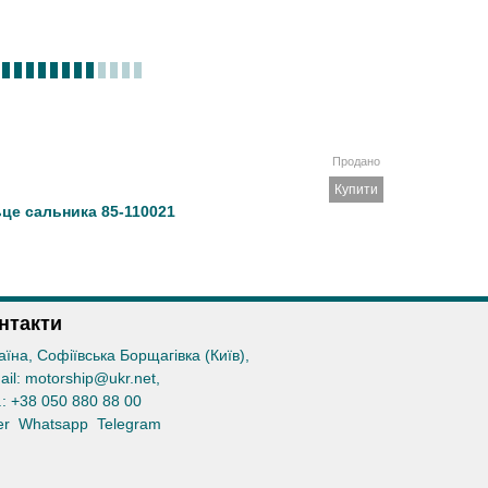
Продано
Купити
ьце сальника 85-110021
нтакти
аїна, Софіївська Борщагівка (Київ)
,
ail:
motorship@ukr.net
,
.:
+38 050 880 88 00
er
Whatsapp
Telegram