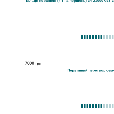
Кільця поршневі (к-т на поршень) 34-210007/53-
7000
грн
Первинний перетворювач