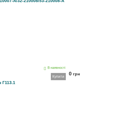
210007-А/32-210008/53-210008-А
В наявності
0
грн
Купити
 Г113.1