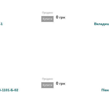
Продано
0
грн
Купити
-1
Вкладиш
Продано
0
грн
Купити
-1101-Б-02
Півк