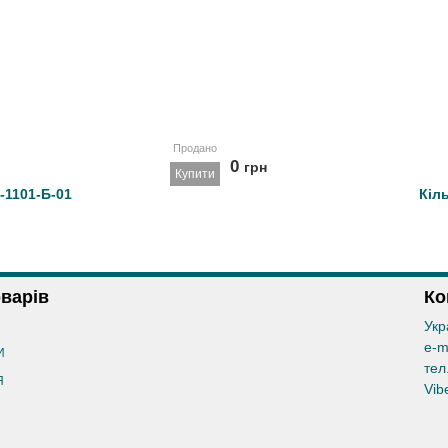
Продано
0
грн
Купити
-1101-Б-01
Кіл
оварів
Ко
Укр
e-m
И
тел
Я
Vib