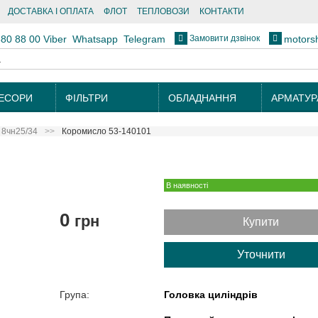
ДОСТАВКА І ОПЛАТА
ФЛОТ
ТЕПЛОВОЗИ
КОНТАКТИ
Замовити дзвінок
880 88 00
Viber
Whatsapp
Telegram
motors
ЕСОРИ
ФІЛЬТРИ
ОБЛАДНАННЯ
АРМАТУР
 8чн25/34
Коромисло 53-140101
В наявності
0
грн
Купити
Уточнити
Група:
Головка циліндрів