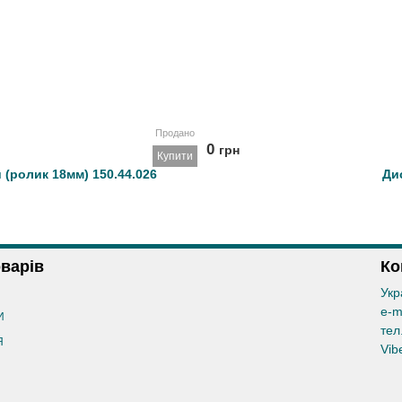
Продано
0
грн
Купити
 (ролик 18мм) 150.44.026
Дис
оварів
Ко
Укр
e-m
И
тел
Я
Vib