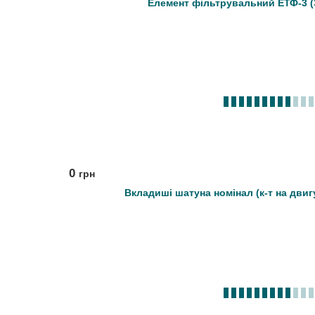
Елемент фільтрувальний ЕТФ-3 (Э
0
грн
Вкладиші шатуна номінал (к-т на двигу