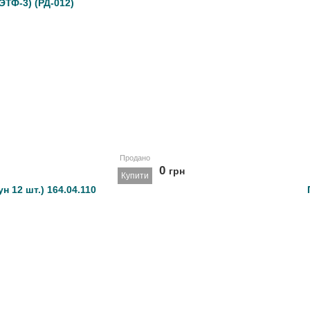
ТФ-3) (РД-012)
Продано
0
грн
Купити
н 12 шт.) 164.04.110