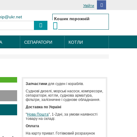
Увійти
hip@ukr.net
Кошик порожній
А
СЕПАРАТОРИ
КОТЛИ
Запчастини
для суден і кораблів.
Cуднові дизелі, морські насоси, компресори,
сепаратори, котли, суднова арматура,
фільтри, залізничне і суднове обладнання.
Доставка по Україні
"
Нова Пошта
", 1-2дні, за умови наявності
товару на складі.
Оплата
На карту приват. Готівковий розрахунок