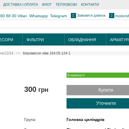
ДОСТАВКА І ОПЛАТА
ФЛОТ
ТЕПЛОВОЗИ
КОНТАКТИ
Замовити дзвінок
880 88 00
Viber
Whatsapp
Telegram
motors
ЕСОРИ
ФІЛЬТРИ
ОБЛАДНАННЯ
АРМАТУР
6чн12/14
Коромисло ліве 164.05.124-1
В наявності
300
грн
Купити
Уточнити
Група:
Головка циліндрів