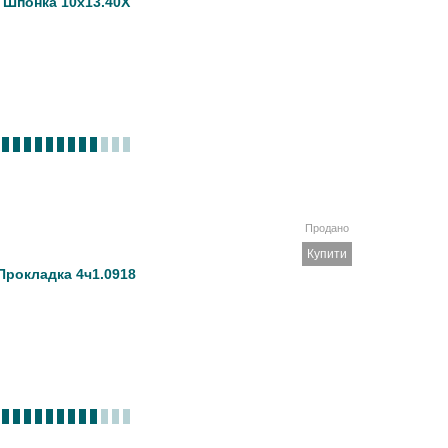
Шпонка 10х13.40Х
Продано
Купити
Прокладка 4ч1.0918