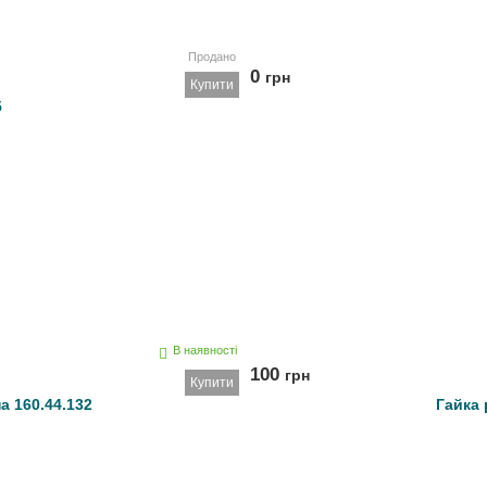
Продано
0
грн
Купити
5
В наявності
100
грн
Купити
а 160.44.132
Гайка 