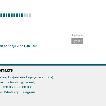
Продано
Купити
к середній 551.45.140
нтакти
аїна, Софіївська Борщагівка (Київ)
,
ail:
motorship@ukr.net
,
.:
+38 050 880 88 00
er
Whatsapp
Telegram