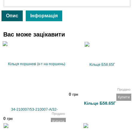
Опис
Інформація
Вас може зацікавити
Продано
0
грн
Купити
Кільце Б58.65Г
Продано
0
грн
Купити
Кільця поршневі (к-т на
поршень) 34-210007/53-