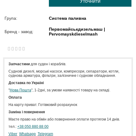
Уточнити
Група:
Система паливна
Первомайськдизельмаш |
Бренд - завод:
Pervomayskdieselmash
1
2
3
4
5
0
Запчастини
для суден і кораблів.
Cуднові дизелі, морські насоси, компресори, сепаратори, котли,
суднова арматура, фільтри, залізничне і суднове обладнання.
Доставка по Україні
"
Нова Пошта
", 1-2дні, за умови наявності товару на складі.
Оплата
На карту приват. Готівковий розрахунок
Заміна і повернення
Маєте право на обмін або повернення оплати протягом 14 днів.
тел.:
+38 050 880 88 00
Viber
Whatsapp
Telegram