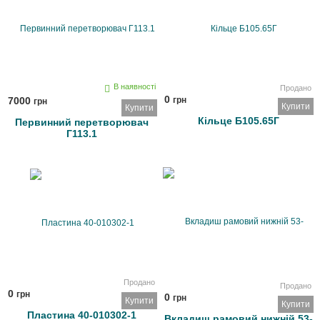
210007-А/32-210008/53-
210008-А
В наявності
Продано
0
7000
грн
грн
Купити
Купити
Кільце Б105.65Г
Первинний перетворювач
Г113.1
Продано
Продано
0
грн
0
грн
Купити
Купити
Пластина 40-010302-1
Вкладиш рамовий нижній 53-