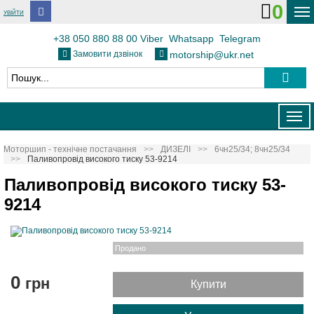
0
УВІЙТИ
ДОСТАВКА І ОПЛАТА
+38 050 880 88 00
Viber
Whatsapp
Telegram
Замовити дзвінок
motorship@ukr.net
ФЛОТ
ТЕПЛОВОЗИ
Togg
КОНТАКТИ
navig
Моторшип - технічне постачання
ДИЗЕЛІ
6чн25/34; 8чн25/34
Паливопровід високого тиску 53-9214
Паливопровід високого тиску 53-
9214
Продано
0
грн
Купити