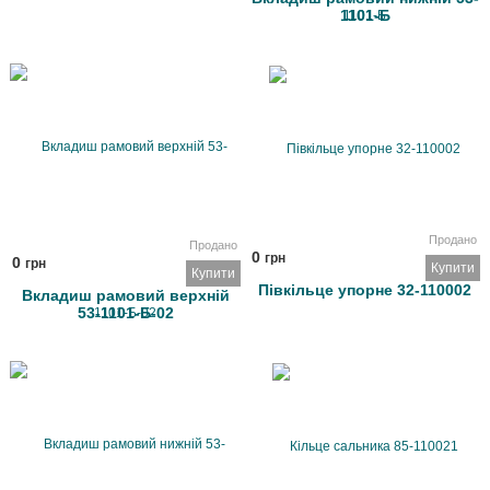
1101-Б
Продано
Продано
0
грн
0
грн
Купити
Купити
Півкільце упорне 32-110002
Вкладиш рамовий верхній
53-1101-Б-02