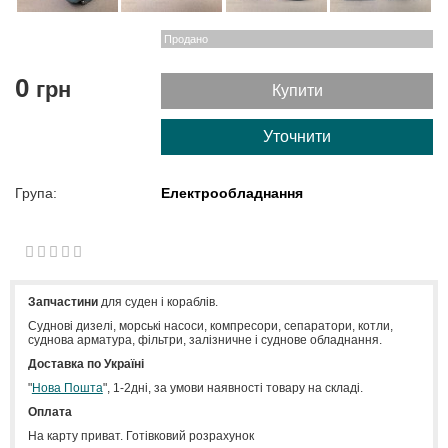
Продано
0
грн
Купити
Уточнити
Група:
Електрообладнання
1
2
3
4
5
0
Запчастини
для суден і кораблів.
Cуднові дизелі, морські насоси, компресори, сепаратори, котли,
суднова арматура, фільтри, залізничне і суднове обладнання.
Доставка по Україні
"
Нова Пошта
", 1-2дні, за умови наявності товару на складі.
Оплата
На карту приват. Готівковий розрахунок