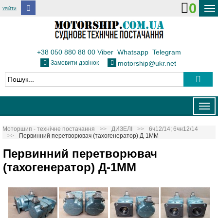
0
УВІЙТИ
ДОСТАВКА І ОПЛАТА
ФЛОТ
+38 050 880 88 00
Viber
Whatsapp
Telegram
Замовити дзвінок
motorship@ukr.net
ТЕПЛОВОЗИ
КОНТАКТИ
Togg
navig
Моторшип - технічне постачання
ДИЗЕЛІ
6ч12/14; 6чн12/14
Первинний перетворювач (тахогенератор) Д-1ММ
Первинний перетворювач
(тахогенератор) Д-1ММ