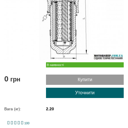
В наявності
0
грн
Купити
Уточнити
Вага (кг):
2.20
1
2
3
4
5
100