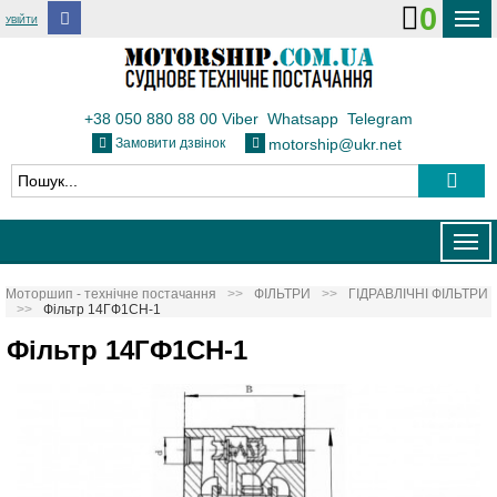
0
УВІЙТИ
ДОСТАВКА І ОПЛАТА
ФЛОТ
+38 050 880 88 00
Viber
Whatsapp
Telegram
Замовити дзвінок
motorship@ukr.net
ТЕПЛОВОЗИ
КОНТАКТИ
Togg
navig
Моторшип - технічне постачання
ФІЛЬТРИ
ГІДРАВЛІЧНІ ФІЛЬТРИ
Фільтр 14ГФ1СН-1
Фільтр 14ГФ1СН-1