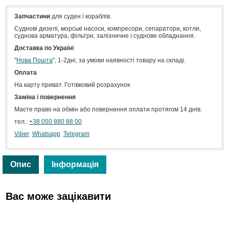
Запчастини
для суден і кораблів.
Cуднові дизелі, морські насоси, компресори, сепаратори, котли,
суднова арматура, фільтри, залізничне і суднове обладнання.
Доставка по Україні
"
Нова Пошта
", 1-2дні, за умови наявності товару на складі.
Оплата
На карту приват. Готівковий розрахунок
Заміна і повернення
Маєте право на обмін або повернення оплати протягом 14 днів.
тел.:
+38 050 880 88 00
Viber
Whatsapp
Telegram
Опис
Інформація
Вас може зацікавити