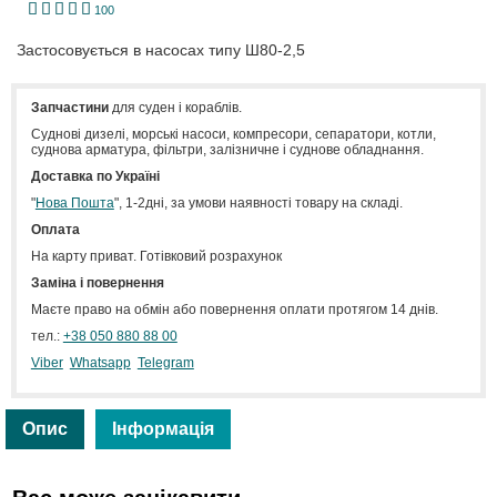
1
2
3
4
5
100
Застосовується в насосах типу Ш80-2,5
Запчастини
для суден і кораблів.
Cуднові дизелі, морські насоси, компресори, сепаратори, котли,
суднова арматура, фільтри, залізничне і суднове обладнання.
Доставка по Україні
"
Нова Пошта
", 1-2дні, за умови наявності товару на складі.
Оплата
На карту приват. Готівковий розрахунок
Заміна і повернення
Маєте право на обмін або повернення оплати протягом 14 днів.
тел.:
+38 050 880 88 00
Viber
Whatsapp
Telegram
Опис
Інформація