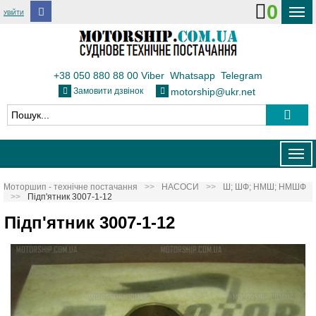
0
УВІЙТИ
ДОСТАВКА І ОПЛАТА
ФЛОТ
+38 050 880 88 00
Viber
Whatsapp
Telegram
Замовити дзвінок
motorship@ukr.net
ТЕПЛОВОЗИ
КОНТАКТИ
Togg
navig
Моторшип - технічне постачання
НАСОСИ
Ш; ШФ; НМШ; НМШФ
Підп'ятник 3007-1-12
Підп'ятник 3007-1-12