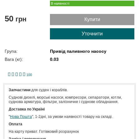
В наявності
50
грн
Купити
Уточнити
Група:
Привід паливного насосу
Вага (кг):
0.03
1
2
3
4
5
100
Запчастини
для суден і кораблів.
Cуднові дизелі, морські насоси, компресори, сепаратори, котли,
суднова арматура, фільтри, залізничне і суднове обладнання.
Доставка по Україні
"
Нова Пошта
", 1-2дні, за умови наявності товару на складі.
Оплата
На карту приват. Готівковий розрахунок