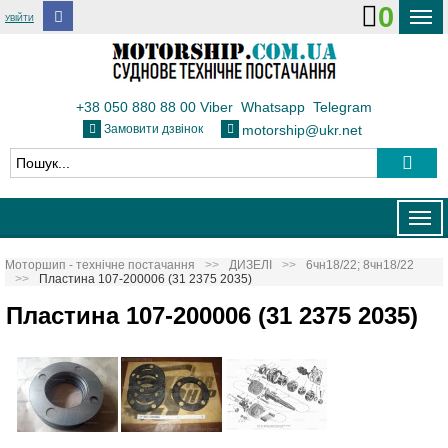
0
УВІЙТИ
ДОСТАВКА І ОПЛАТА
ФЛОТ
+38 050 880 88 00
Viber
Whatsapp
Telegram
Замовити дзвінок
motorship@ukr.net
ТЕПЛОВОЗИ
КОНТАКТИ
Togg
navig
Моторшип - технічне постачання
ДИЗЕЛІ
6чн18/22; 8чн18/22
Пластина 107-200006 (31 2375 2035)
Пластина 107-200006 (31 2375 2035)