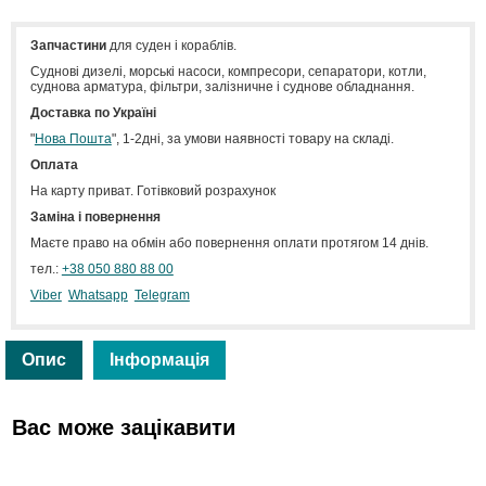
Запчастини
для суден і кораблів.
Cуднові дизелі, морські насоси, компресори, сепаратори, котли,
суднова арматура, фільтри, залізничне і суднове обладнання.
Доставка по Україні
"
Нова Пошта
", 1-2дні, за умови наявності товару на складі.
Оплата
На карту приват. Готівковий розрахунок
Заміна і повернення
Маєте право на обмін або повернення оплати протягом 14 днів.
тел.:
+38 050 880 88 00
Viber
Whatsapp
Telegram
Опис
Інформація
Вас може зацікавити