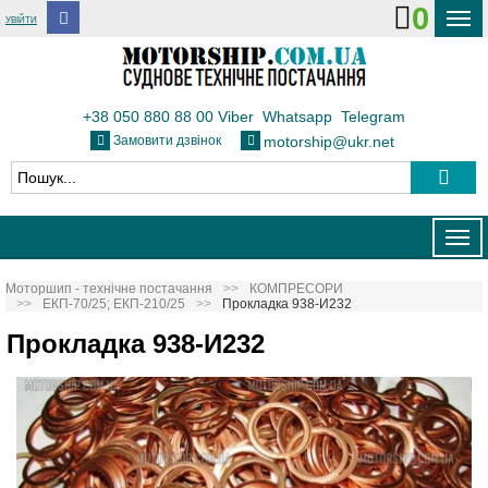
0
УВІЙТИ
ДОСТАВКА І ОПЛАТА
ФЛОТ
+38 050 880 88 00
Viber
Whatsapp
Telegram
Замовити дзвінок
motorship@ukr.net
ТЕПЛОВОЗИ
КОНТАКТИ
Togg
navig
Моторшип - технічне постачання
КОМПРЕСОРИ
ЕКП-70/25; ЕКП-210/25
Прокладка 938-И232
Прокладка 938-И232