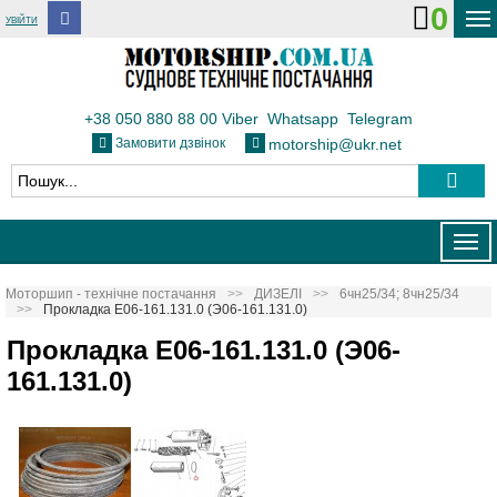
0
УВІЙТИ
ДОСТАВКА І ОПЛАТА
ФЛОТ
+38 050 880 88 00
Viber
Whatsapp
Telegram
Замовити дзвінок
motorship@ukr.net
ТЕПЛОВОЗИ
КОНТАКТИ
Togg
navig
Моторшип - технічне постачання
ДИЗЕЛІ
6чн25/34; 8чн25/34
Прокладка Е06-161.131.0 (Э06-161.131.0)
Прокладка Е06-161.131.0 (Э06-
161.131.0)