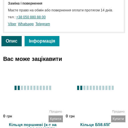
Заміна і повернення
Маєте право на обмін або повернення оплати протягом 14 днів.
тел.:
+38 050 880 88 00
Viber
Whatsapp
Telegram
Опис
Інформація
Вас може зацікавити
Продано
Продано
0
0
грн
грн
Купити
Купити
Кільця поршневі (к-т на
Кільце Б58.65Г