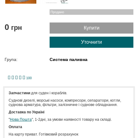
Продано
0
грн
Купити
Уточнити
Група:
Система паливна
1
2
3
4
5
100
Запчастини
для суден і кораблів.
Cуднові дизелі, морські насоси, компресори, сепаратори, котли,
суднова арматура, фільтри, залізничне і суднове обладнання.
Доставка по Україні
"
Нова Пошта
", 1-2дні, за умови наявності товару на складі.
Оплата
На карту приват. Готівковий розрахунок