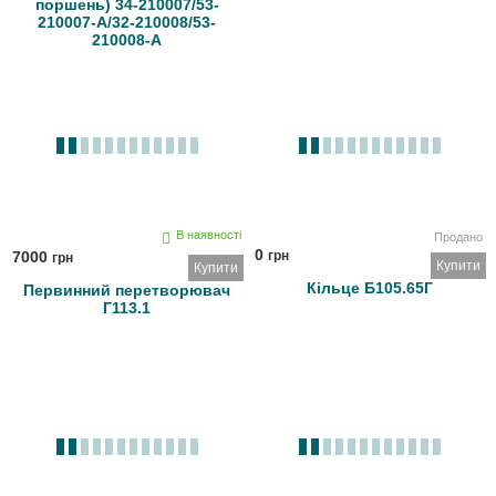
поршень) 34-210007/53-
210007-А/32-210008/53-
210008-А
В наявності
Продано
0
7000
грн
грн
Купити
Купити
Кільце Б105.65Г
Первинний перетворювач
Г113.1