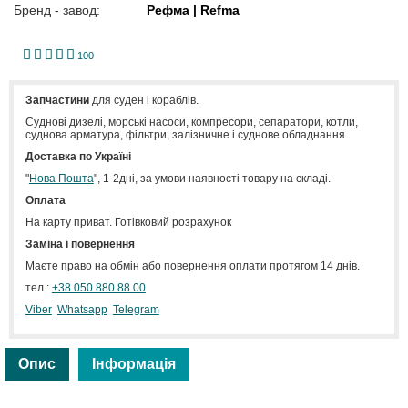
Бренд - завод:
Рефма | Refma
1
2
3
4
5
100
Запчастини
для суден і кораблів.
Cуднові дизелі, морські насоси, компресори, сепаратори, котли,
суднова арматура, фільтри, залізничне і суднове обладнання.
Доставка по Україні
"
Нова Пошта
", 1-2дні, за умови наявності товару на складі.
Оплата
На карту приват. Готівковий розрахунок
Заміна і повернення
Маєте право на обмін або повернення оплати протягом 14 днів.
тел.:
+38 050 880 88 00
Viber
Whatsapp
Telegram
Опис
Інформація