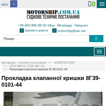
0
УВІЙТИ
ДОСТАВКА І ОПЛАТА
ФЛОТ
+38 050 880 88 00
Viber
Whatsapp
Telegram
Замовити дзвінок
motorship@ukr.net
ТЕПЛОВОЗИ
КОНТАКТИ
Togg
navig
Моторшип - технічне постачання
КОМПРЕСОРИ
1П10 (ФВ-6); 1П20 (ФУ-12)
Прокладка клапанної кришки 8Г39-0101-44
Прокладка клапанної кришки 8Г39-
0101-44