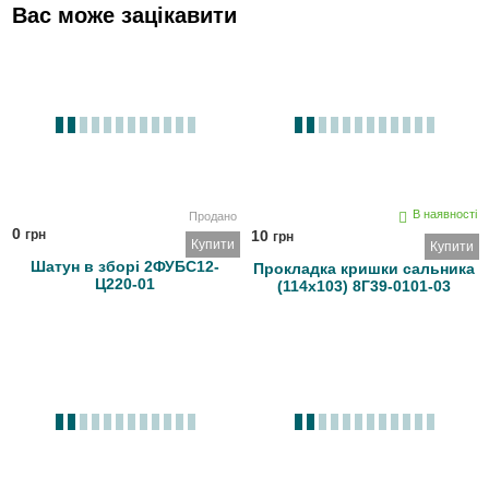
Вас може зацікавити
В наявності
Продано
0
грн
10
грн
Купити
Купити
Шатун в зборі 2ФУБС12-
Прокладка кришки сальника
Ц220-01
(114х103) 8Г39-0101-03