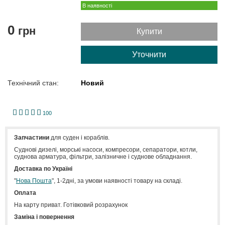
В наявності
0
грн
Купити
Уточнити
Технічний стан:
Новий
1
2
3
4
5
100
Запчастини
для суден і кораблів.
Cуднові дизелі, морські насоси, компресори, сепаратори, котли,
суднова арматура, фільтри, залізничне і суднове обладнання.
Доставка по Україні
"
Нова Пошта
", 1-2дні, за умови наявності товару на складі.
Оплата
На карту приват. Готівковий розрахунок
Заміна і повернення