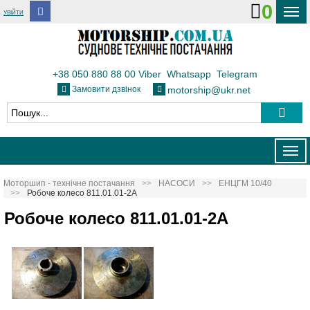
0
УВІЙТИ
ДОСТАВКА І ОПЛАТА
ФЛОТ
+38 050 880 88 00
Viber
Whatsapp
Telegram
Замовити дзвінок
motorship@ukr.net
ТЕПЛОВОЗИ
КОНТАКТИ
Togg
navig
Моторшип - технічне постачання
НАСОСИ
ЕНЦГМ 10/40
Робоче колесо 811.01.01-2А
Робоче колесо 811.01.01-2А