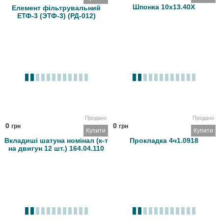
Шпонка 10х13.40Х
Елемент фільтрувальний
ЕТФ-3 (ЭТФ-3) (РД-012)
Продано
Продано
0
0
грн
грн
Купити
Купити
Вкладиші шатуна номінал (к-т
Прокладка 4ч1.0918
на двигун 12 шт.) 164.04.110