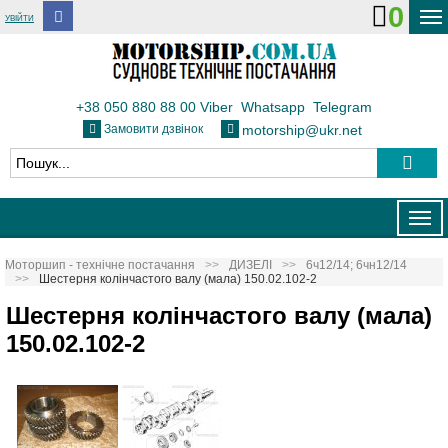
0
УВІЙТИ
ДОСТАВКА І ОПЛАТА
ФЛОТ
+38 050 880 88 00
Viber
Whatsapp
Telegram
Замовити дзвінок
motorship@ukr.net
ТЕПЛОВОЗИ
КОНТАКТИ
Togg
navig
Моторшип - технічне постачання
ДИЗЕЛІ
6ч12/14; 6чн12/14
Шестерня колінчастого валу (мала) 150.02.102-2
Шестерня колінчастого валу (мала)
150.02.102-2