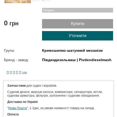
Продано
0
грн
Купити
Уточнити
Група:
Кривошипно-шатунний механізм
Бренд - завод:
Південдизельмаш | Pivdendieselmash
1
2
3
4
5
100
Запчастини
для суден і кораблів.
Cуднові дизелі, морські насоси, компресори, сепаратори, котли,
суднова арматура, фільтри, залізничне і суднове обладнання.
Доставка по Україні
"
Нова Пошта
", 1-2дні, за умови наявності товару на складі.
Оплата