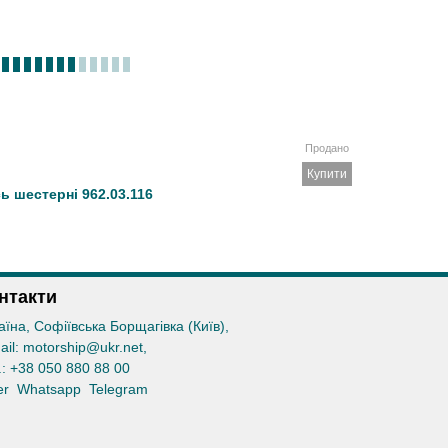
Продано
Купити
сь шестерні 962.03.116
нтакти
аїна, Софіївська Борщагівка (Київ)
,
ail:
motorship@ukr.net
,
.:
+38 050 880 88 00
er
Whatsapp
Telegram