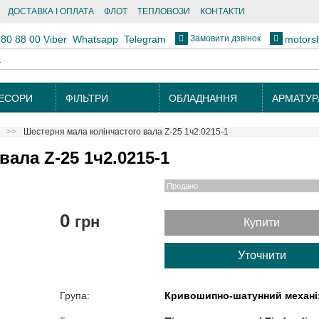
ДОСТАВКА І ОПЛАТА
ФЛОТ
ТЕПЛОВОЗИ
КОНТАКТИ
Замовити дзвінок
880 88 00
Viber
Whatsapp
Telegram
motors
ЕСОРИ
ФІЛЬТРИ
ОБЛАДНАННЯ
АРМАТУР
Шестерня мала колінчастого вала Z-25 1ч2.0215-1
ала Z-25 1ч2.0215-1
Продано
0
грн
Купити
Уточнити
Група:
Кривошипно-шатунний механі