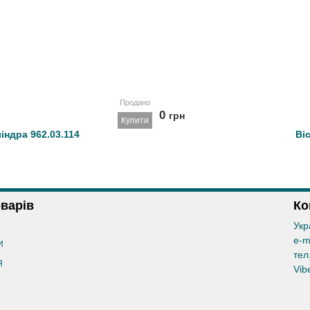
Продано
0
грн
Купити
ндра 962.03.114
Ві
оварів
Ко
Укр
e-m
И
тел
Я
Vib