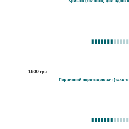
Кришка (головка) циліндрів 9
1600
грн
Первинний перетворювач (тахоге