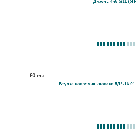
Дизель 4ч8,5/11 (5П
80
грн
Втулка напрямна клапана 5Д2-16.01.