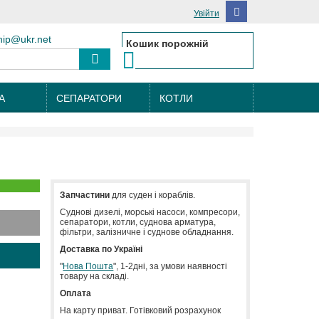
Увійти
hip@ukr.net
Кошик порожній
А
СЕПАРАТОРИ
КОТЛИ
Запчастини
для суден і кораблів.
Cуднові дизелі, морські насоси, компресори,
сепаратори, котли, суднова арматура,
фільтри, залізничне і суднове обладнання.
Доставка по Україні
"
Нова Пошта
", 1-2дні, за умови наявності
товару на складі.
Оплата
На карту приват. Готівковий розрахунок