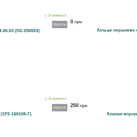
В наявності
0
грн
Купити
Кільце поршневе о
.00.03 (П2-250003)
В наявності
250
грн
Купити
 (1Р2-160106-Г)
Клапан впускн