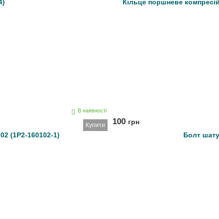
4)
Кільце поршневе компресій
В наявності
100
грн
Купити
02 (1Р2-160102-1)
Болт шатун