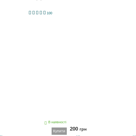
1
2
3
4
5
100
В наявності
200
грн
Купити