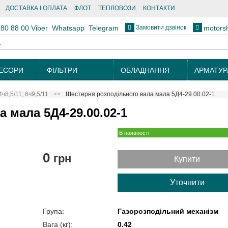
ДОСТАВКА І ОПЛАТА
ФЛОТ
ТЕПЛОВОЗИ
КОНТАКТИ
Замовити дзвінок
880 88 00
Viber
Whatsapp
Telegram
motors
ЕСОРИ
ФІЛЬТРИ
ОБЛАДНАННЯ
АРМАТУР
4ч8,5/11; 6ч9,5/11
Шестерня розподільного вала мала 5Д4-29.00.02-1
 мала 5Д4-29.00.02-1
В наявності
0
грн
Купити
Уточнити
Група:
Газорозподільний механізм
Вага (кг):
0.42