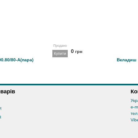
Продано
0
грн
Купити
0.80/80-А(пара)
Вкладиш 
оварів
Ко
Укр
e-m
И
тел
Я
Vib