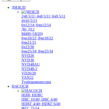
ДИЗЕЛІ
2ч8,5/11; 4ч8,5/11; 6ч9,5/11
4ч10,5/13
6ч12/14; 6чн12/14
Д6; Д12
М400 (18/20)
6чн18/22; 8чн18/22
6чн21/21
6ч23/30
6чн25/34; 8чн25/34
NVD26
NVD36
NVD48AU
NVD48-2
VD26/20
VAN22
Турбокомпресори
НАСОСИ
НЦВ; НЦВС
ЦВС 10/40; ЦВС 4/40
НЦКГ 4/40; НЦКГ 6/40
ФГС 25/14