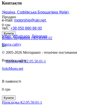
Контакти
Україна, Софіївська Борщагівка (Київ)
,
Продано
e-mail:
motorship@ukr.net
,
0
грн
тел.:
+38 050 880 88 00
Купити
Viber
Whatsapp
Telegram
Кільце пружинне ГК1-03.01.02
Карта сайту
© 2005-2026 Моторшип - технічне постачання
Розробка сайту:
SoloMono.net
В наявності
0
грн
Купити
Прокладка К2.05.50.01-1