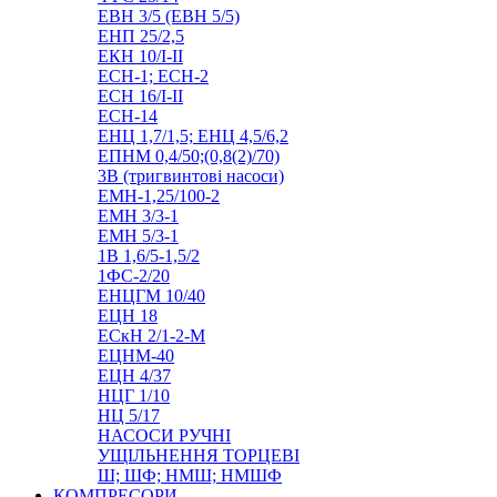
ЕВН 3/5 (ЕВН 5/5)
ЕНП 25/2,5
ЕКН 10/I-II
ЕСН-1; ЕСН-2
ЕСН 16/I-II
ЕСН-14
ЕНЦ 1,7/1,5; ЕНЦ 4,5/6,2
ЕПНМ 0,4/50;(0,8(2)/70)
3В (тригвинтові насоси)
ЕМН-1,25/100-2
ЕМН 3/3-1
ЕМН 5/3-1
1В 1,6/5-1,5/2
1ФС-2/20
ЕНЦГМ 10/40
ЕЦН 18
ЕСкН 2/1-2-М
ЕЦНМ-40
ЕЦН 4/37
НЦГ 1/10
НЦ 5/17
НАСОСИ РУЧНІ
УЩІЛЬНЕННЯ ТОРЦЕВІ
Ш; ШФ; НМШ; НМШФ
КОМПРЕСОРИ