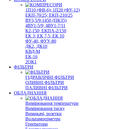
1П10 (ФВ-6); 1П20 (ФУ-12)
ЕКП-70/25; ЕКП-210/25
ВУ3,5/9-1450 (ПК35)
4ВУ1-5/9; 4ВУ1-7/11
К2-150; ЕКПА-2/150
ЕК 3; ЕК 7,5; ЕК 10
ФУ-40, ФУУ-80
ДК2, ДК10
КВД-М
ЕК-16
2ОК1
ФІЛЬТРИ
ГІДРАВЛІЧНІ ФІЛЬТРИ
ОЛИВНІ ФІЛЬТРИ
ПАЛИВНІ ФІЛЬТРИ
ОБЛАДНАННЯ
Вимірювання температури
Вимірювання тиску
Вимикачі, розетки
Вольтамперметри
Генератори