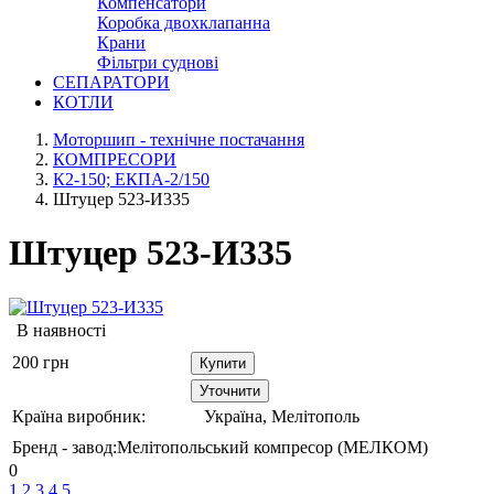
Компенсатори
Коробка двохклапанна
Крани
Фільтри суднові
СЕПАРАТОРИ
КОТЛИ
Моторшип - технічне постачання
КОМПРЕСОРИ
К2-150; ЕКПА-2/150
Штуцер 523-И335
Штуцер 523-И335
В наявності
200
грн
Купити
Уточнити
Країна виробник:
Україна, Мелітополь
Бренд - завод:
Мелітопольський компресор (МЕЛКОМ)
0
1
2
3
4
5