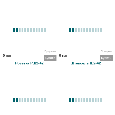
Продано
Продано
0
0
грн
грн
Купити
Купити
Розетка РШ2-42
Штепсель Ш2-42