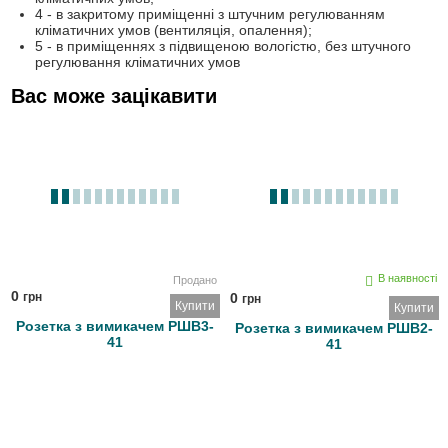
4 - в закритому приміщенні з штучним регулюванням
кліматичних умов (вентиляція, опалення);
5 - в приміщеннях з підвищеною вологістю, без штучного
регулювання кліматичних умов
Вас може зацікавити
В наявності
Продано
0
грн
0
грн
Купити
Купити
Розетка з вимикачем РШВ3-
Розетка з вимикачем РШВ2-
41
41