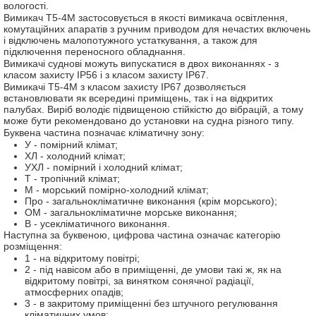
вологості.
Вимикач Т5-4М застосовується в якості вимикача освітлення,
комутаційних апаратів з ручним приводом для нечастих включень
і відключень малопотужного устаткування, а також для
підключення переносного обладнання.
Вимикачі суднові можуть випускатися в двох виконаннях - з
класом захисту IP56 і з класом захисту IP67.
Вимикачі Т5-4М з класом захисту IP67 дозволяється
встановлювати як всередині приміщень, так і на відкритих
палубах.
Виріб володіє підвищеною стійкістю до вібрацій, а тому
може бути рекомендовано до установки на судна різного типу.
Буквена частина позначає кліматичну зону:
У - помірний клімат;
ХЛ - холодний клімат;
УХЛ - помірний і холодний клімат;
Т - тропічний клімат;
М - морський помірно-холодний клімат;
Про - загальнокліматичне виконання (крім морського);
ОМ - загальнокліматичне морське виконання;
В - усекліматичного виконання.
Наступна за буквеною, цифрова частина означає категорію
розміщення:
1 - на відкритому повітрі;
2 - під навісом або в приміщенні, де умови такі ж, як на
відкритому повітрі, за винятком сонячної радіації,
атмосферних опадів;
3 - в закритому приміщенні без штучного регулювання
кліматичних умов;