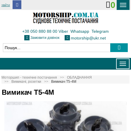
0
УВІЙТИ
ДОСТАВКА І ОПЛАТА
ФЛОТ
+38 050 880 88 00
Viber
Whatsapp
Telegram
Замовити дзвінок
motorship@ukr.net
ТЕПЛОВОЗИ
КОНТАКТИ
Togg
navig
Моторшип - технічне постачання
ОБЛАДНАННЯ
Вимикачі, розетки
Вимикач Т5-4М
Вимикач Т5-4М