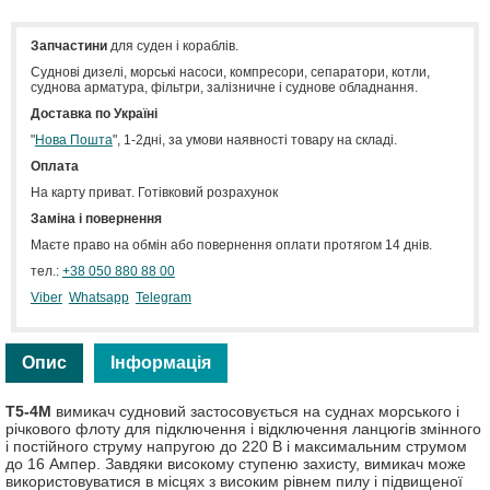
Запчастини
для суден і кораблів.
Cуднові дизелі, морські насоси, компресори, сепаратори, котли,
суднова арматура, фільтри, залізничне і суднове обладнання.
Доставка по Україні
"
Нова Пошта
", 1-2дні, за умови наявності товару на складі.
Оплата
На карту приват. Готівковий розрахунок
Заміна і повернення
Маєте право на обмін або повернення оплати протягом 14 днів.
тел.:
+38 050 880 88 00
Viber
Whatsapp
Telegram
Опис
Інформація
Т5-4М
вимикач судновий застосовується на суднах морського і
річкового флоту для підключення і відключення ланцюгів змінного
і постійного струму напругою до 220 В і максимальним струмом
до 16 Ампер.
Завдяки високому ступеню захисту, вимикач може
використовуватися в місцях з високим рівнем пилу і підвищеної