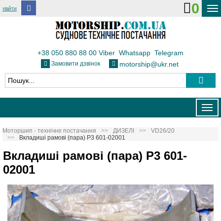
0
УВІЙТИ
ДОСТАВКА І ОПЛАТА
ФЛОТ
+38 050 880 88 00
Viber
Whatsapp
Telegram
Замовити дзвінок
motorship@ukr.net
ТЕПЛОВОЗИ
КОНТАКТИ
Togg
navig
Моторшип - технічне постачання
ДИЗЕЛІ
VD26/20
Вкладиші рамові (пара) Р3 601-02001
Вкладиші рамові (пара) Р3 601-
02001