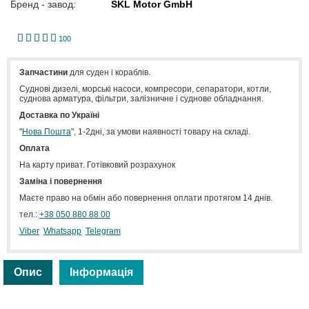
Бренд - завод:
SKL Motor GmbH
1
2
3
4
5
100
Запчастини
для суден і кораблів.
Cуднові дизелі, морські насоси, компресори, сепаратори, котли,
суднова арматура, фільтри, залізничне і суднове обладнання.
Доставка по Україні
"
Нова Пошта
", 1-2дні, за умови наявності товару на складі.
Оплата
На карту приват. Готівковий розрахунок
Заміна і повернення
Маєте право на обмін або повернення оплати протягом 14 днів.
тел.:
+38 050 880 88 00
Viber
Whatsapp
Telegram
Опис
Інформація