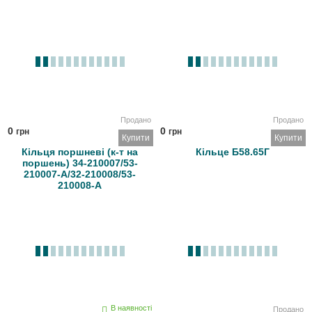
Продано
Продано
0
0
грн
грн
Купити
Купити
Кільця поршневі (к-т на
Кільце Б58.65Г
поршень) 34-210007/53-
210007-А/32-210008/53-
210008-А
В наявності
Продано