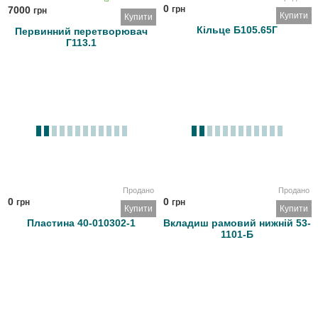
0
7000
грн
грн
Купити
Купити
Кільце Б105.65Г
Первинний перетворювач
Г113.1
Продано
Продано
0
0
грн
грн
Купити
Купити
Пластина 40-010302-1
Вкладиш рамовий нижній 53-
1101-Б