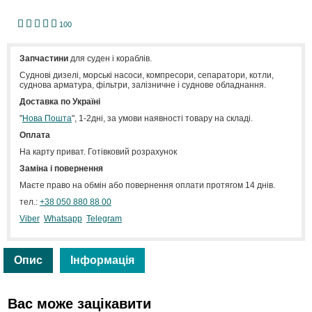
1
2
3
4
5
100
Запчастини
для суден і кораблів.
Cуднові дизелі, морські насоси, компресори, сепаратори, котли,
суднова арматура, фільтри, залізничне і суднове обладнання.
Доставка по Україні
"
Нова Пошта
", 1-2дні, за умови наявності товару на складі.
Оплата
На карту приват. Готівковий розрахунок
Заміна і повернення
Маєте право на обмін або повернення оплати протягом 14 днів.
тел.:
+38 050 880 88 00
Viber
Whatsapp
Telegram
Опис
Інформація
Вас може зацікавити