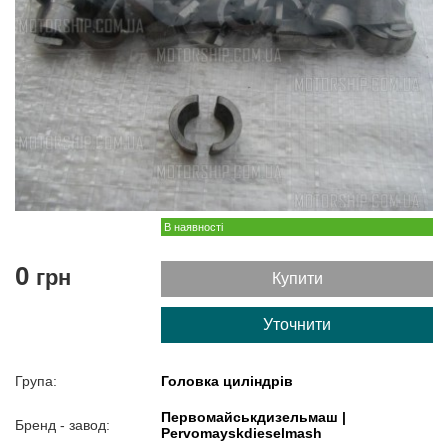
В наявності
0
грн
Купити
Уточнити
Група:
Головка циліндрів
Первомайськдизельмаш |
Бренд - завод:
Pervomayskdieselmash