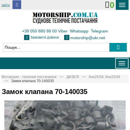
0
УВІЙТИ
ДОСТАВКА І ОПЛАТА
ФЛОТ
+38 050 880 88 00
Viber
Whatsapp
Telegram
Замовити дзвінок
motorship@ukr.net
ТЕПЛОВОЗИ
КОНТАКТИ
Togg
navig
Моторшип - технічне постачання
ДИЗЕЛІ
6чн25/34; 8чн25/34
Замок клапана 70-140035
Замок клапана 70-140035