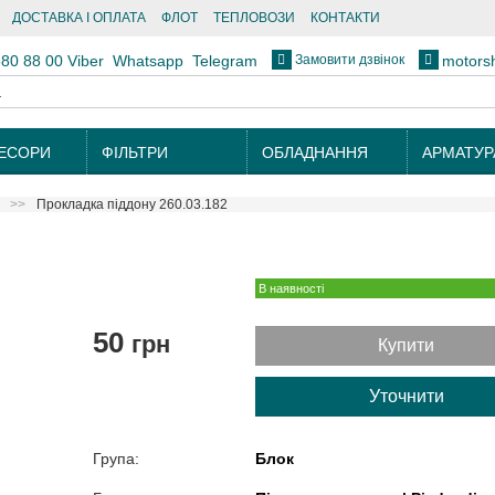
ДОСТАВКА І ОПЛАТА
ФЛОТ
ТЕПЛОВОЗИ
КОНТАКТИ
Замовити дзвінок
880 88 00
Viber
Whatsapp
Telegram
motors
ЕСОРИ
ФІЛЬТРИ
ОБЛАДНАННЯ
АРМАТУР
Прокладка піддону 260.03.182
В наявності
50
грн
Купити
Уточнити
Група:
Блок