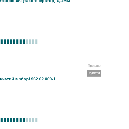
етворювач (тахогенератор) Д-1ММ
Продано
Купити
нчатий в зборі 962.02.000-1