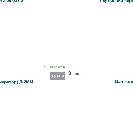
62-05.023-3
Первинний пер
В наявності
0
грн
Купити
Вал колі
нератор) Д-2ММ