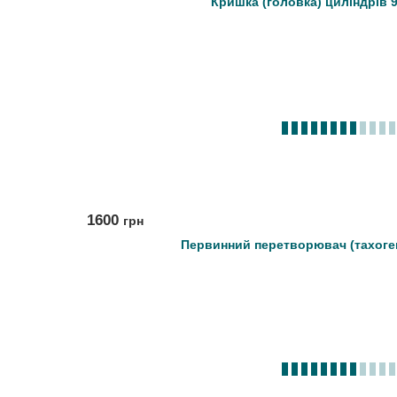
Кришка (головка) циліндрів 9
1600
грн
Первинний перетворювач (тахоге