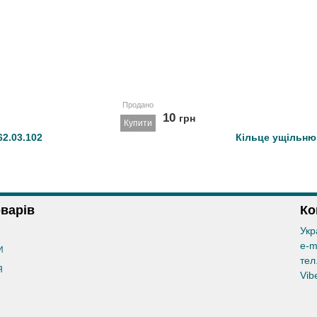
Продано
10
грн
Купити
62.03.102
Кільце ущільню
оварів
Ко
Укр
e-m
И
тел
Я
Vib