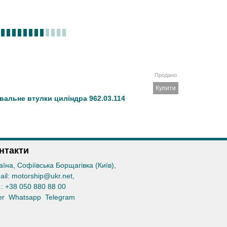
Продано
Купити
вальне втулки циліндра 962.03.114
нтакти
аїна, Софіївська Борщагівка (Київ)
,
ail:
motorship@ukr.net
,
.:
+38 050 880 88 00
er
Whatsapp
Telegram