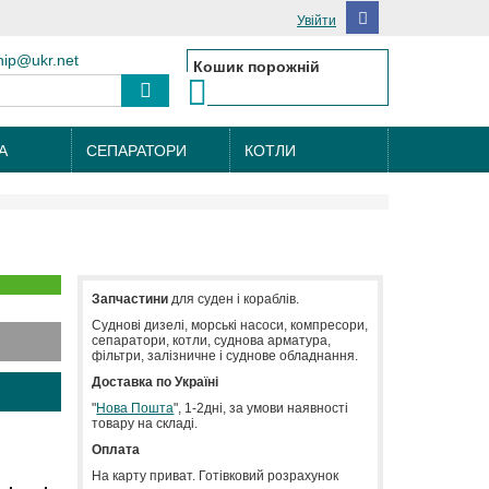
Увійти
hip@ukr.net
Кошик порожній
А
СЕПАРАТОРИ
КОТЛИ
Запчастини
для суден і кораблів.
Cуднові дизелі, морські насоси, компресори,
сепаратори, котли, суднова арматура,
фільтри, залізничне і суднове обладнання.
Доставка по Україні
"
Нова Пошта
", 1-2дні, за умови наявності
товару на складі.
Оплата
На карту приват. Готівковий розрахунок