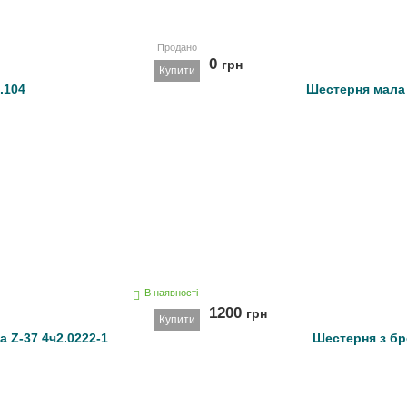
Продано
0
грн
Купити
.104
Шестерня мала 
В наявності
1200
грн
Купити
 Z-37 4ч2.0222-1
Шестерня з бр