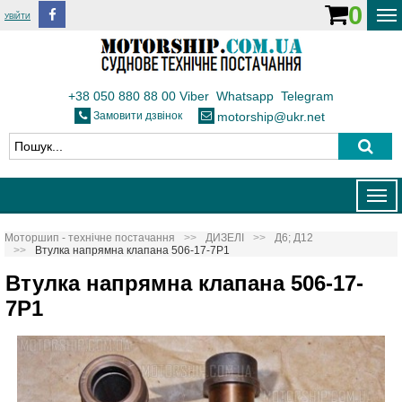
0
УВІЙТИ
ДОСТАВКА І ОПЛАТА
ФЛОТ
+38 050 880 88 00
Viber
Whatsapp
Telegram
Замовити дзвінок
motorship@ukr.net
ТЕПЛОВОЗИ
КОНТАКТИ
Togg
navig
Моторшип - технічне постачання
ДИЗЕЛІ
Д6; Д12
Втулка напрямна клапана 506-17-7Р1
Втулка напрямна клапана 506-17-
7Р1