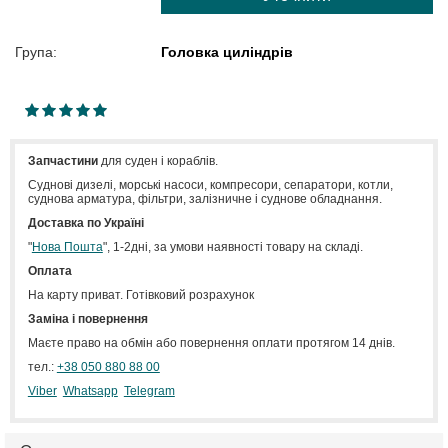
Група:
Головка циліндрів
1
2
3
4
5
100
Запчастини
для суден і кораблів.
Cуднові дизелі, морські насоси, компресори, сепаратори, котли,
суднова арматура, фільтри, залізничне і суднове обладнання.
Доставка по Україні
"
Нова Пошта
", 1-2дні, за умови наявності товару на складі.
Оплата
На карту приват. Готівковий розрахунок
Заміна і повернення
Маєте право на обмін або повернення оплати протягом 14 днів.
тел.:
+38 050 880 88 00
Viber
Whatsapp
Telegram