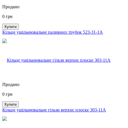
Продано
0
грн
Купити
Кільце ущільнювальне паливних трубок 523-31-1А
Продано
0
грн
Купити
Кільце ущільнювальне гільзи верхнє плоске 303-11А