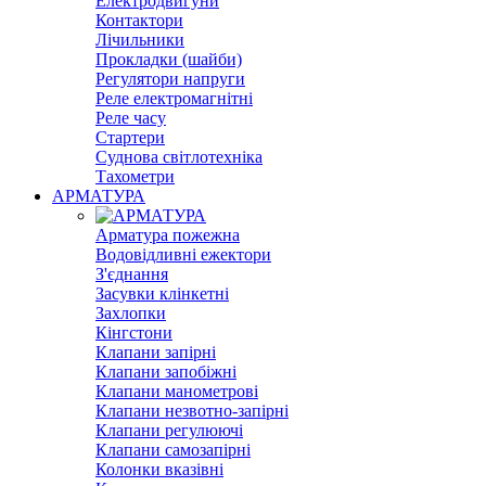
Електродвигуни
Контактори
Лічильники
Прокладки (шайби)
Регулятори напруги
Реле електромагнітні
Реле часу
Стартери
Суднова світлотехніка
Тахометри
АРМАТУРА
Арматура пожежна
Водовідливні ежектори
З'єднання
Засувки клінкетні
Захлопки
Кінгстони
Клапани запірні
Клапани запобіжні
Клапани манометрові
Клапани незвотно-запірні
Клапани регулюючі
Клапани самозапірні
Колонки вказівні