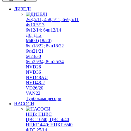
ДИЗЕЛІ
2ч8,5/11; 4ч8,5/11; 6ч9,5/11
4ч10,5/13
6ч12/14; 6чн12/14
Д6; Д12
М400 (18/20)
6чн18/22; 8чн18/22
6чн21/21
6ч23/30
6чн25/34; 8чн25/34
NVD26
NVD36
NVD48AU
NVD48-2
VD26/20
VAN22
Турбокомпресори
НАСОСИ
НЦВ; НЦВС
ЦВС 10/40; ЦВС 4/40
НЦКГ 4/40; НЦКГ 6/40
ФГС 25/14