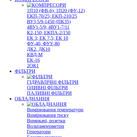
1П10 (ФВ-6); 1П20 (ФУ-12)
ЕКП-70/25; ЕКП-210/25
ВУ3,5/9-1450 (ПК35)
4ВУ1-5/9; 4ВУ1-7/11
К2-150; ЕКПА-2/150
ЕК 3; ЕК 7,5; ЕК 10
ФУ-40, ФУУ-80
ДК2, ДК10
КВД-М
ЕК-16
2ОК1
ФІЛЬТРИ
ГІДРАВЛІЧНІ ФІЛЬТРИ
ОЛИВНІ ФІЛЬТРИ
ПАЛИВНІ ФІЛЬТРИ
ОБЛАДНАННЯ
Вимірювання температури
Вимірювання тиску
Вимикачі, розетки
Вольтамперметри
Генератори