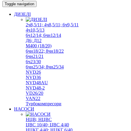
Toggle navigation
ДИЗЕЛІ
2ч8,5/11; 4ч8,5/11; 6ч9,5/11
4ч10,5/13
6ч12/14; 6чн12/14
Д6; Д12
М400 (18/20)
6чн18/22; 8чн18/22
6чн21/21
6ч23/30
6чн25/34; 8чн25/34
NVD26
NVD36
NVD48AU
NVD48-2
VD26/20
VAN22
Турбокомпресори
НАСОСИ
НЦВ; НЦВС
ЦВС 10/40; ЦВС 4/40
НЦКГ 4/40; НЦКГ 6/40