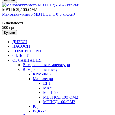
Купити
МВТПСД-100-ОМ2
Мановакуумметр МВТПСд -1-0-3 кгс/см²
В наявності
500
грн
Купити
ДИЗЕЛІ
НАСОСИ
КОМПРЕСОРИ
ФІЛЬТРИ
ОБЛАДНАННЯ
Вимірювання температури
Вимірювання тиску
КРМ-0М5
Манометри
ІД-1
МКУ
МТП-60
МВТПСД-100-ОМ2
МТПСД-100-ОМ2
РД
РДК-57