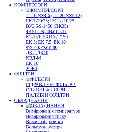
КОМПРЕСОРИ
1П10 (ФВ-6); 1П20 (ФУ-12)
ЕКП-70/25; ЕКП-210/25
ВУ3,5/9-1450 (ПК35)
4ВУ1-5/9; 4ВУ1-7/11
К2-150; ЕКПА-2/150
ЕК 3; ЕК 7,5; ЕК 10
ФУ-40, ФУУ-80
ДК2, ДК10
КВД-М
ЕК-16
2ОК1
ФІЛЬТРИ
ГІДРАВЛІЧНІ ФІЛЬТРИ
ОЛИВНІ ФІЛЬТРИ
ПАЛИВНІ ФІЛЬТРИ
ОБЛАДНАННЯ
Вимірювання температури
Вимірювання тиску
Вимикачі, розетки
Вольтамперметри