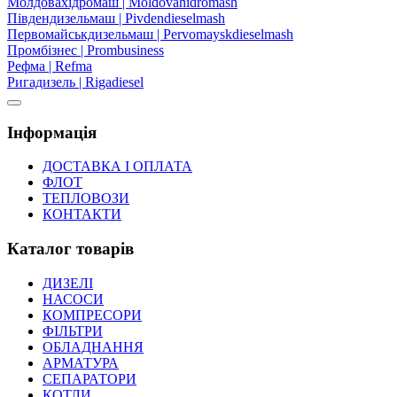
Молдовахідромаш | Moldovahidromash
Південдизельмаш | Pivdendieselmash
Первомайськдизельмаш | Pervomayskdieselmash
Промбізнес | Prombusiness
Рефма | Refma
Ригадизель | Rigadiesel
Інформація
ДОСТАВКА І ОПЛАТА
ФЛОТ
ТЕПЛОВОЗИ
КОНТАКТИ
Каталог товарів
ДИЗЕЛІ
НАСОСИ
КОМПРЕСОРИ
ФІЛЬТРИ
ОБЛАДНАННЯ
АРМАТУРА
СЕПАРАТОРИ
КОТЛИ