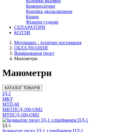
Колонки вказівні
Компенсатори
Коробка двохклапанна
Крани
Фільтри суднові
СЕПАРАТОРИ
КОТЛИ
Моторшип - технічне постачання
ОБЛАДНАННЯ
Вимірювання тиску
Манометри
Манометри
КАТАЛОГ ТОВАРІВ
ІД-1
МКУ
МТП-60
МВТПСД-100-ОМ2
МТПСД-100-ОМ2
ІД-1
Індикатор тиску ІД-1 з приймачем ПД-1