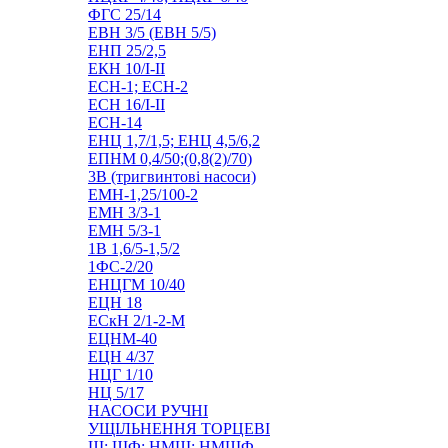
ФГС 25/14
ЕВН 3/5 (ЕВН 5/5)
ЕНП 25/2,5
ЕКН 10/I-II
ЕСН-1; ЕСН-2
ЕСН 16/I-II
ЕСН-14
ЕНЦ 1,7/1,5; ЕНЦ 4,5/6,2
ЕПНМ 0,4/50;(0,8(2)/70)
3В (тригвинтові насоси)
ЕМН-1,25/100-2
ЕМН 3/3-1
ЕМН 5/3-1
1В 1,6/5-1,5/2
1ФС-2/20
ЕНЦГМ 10/40
ЕЦН 18
ЕСкН 2/1-2-М
ЕЦНМ-40
ЕЦН 4/37
НЦГ 1/10
НЦ 5/17
НАСОСИ РУЧНІ
УЩІЛЬНЕННЯ ТОРЦЕВІ
Ш; ШФ; НМШ; НМШФ