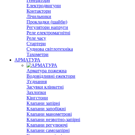
Генератори
Електродвигуни
Контактори
Лічильники
Прокладки (шайби)
Регулятори напруги
Реле електромагнітні
Реле часу
Стартери
Суднова світлотехніка
Тахометри
АРМАТУРА
Арматура пожежна
Водовідливні ежектори
З'єднання
Засувки клінкетні
Захлопки
Кінгстони
Клапани запірні
Клапани запобіжні
Клапани манометрові
Клапани незвотно-запірні
Клапани регулюючі
Клапани самозапірні