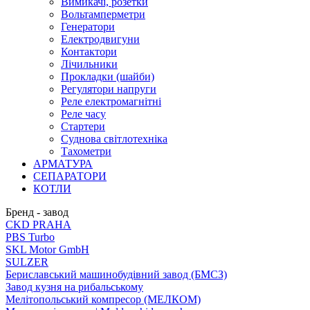
Вимикачі, розетки
Вольтамперметри
Генератори
Електродвигуни
Контактори
Лічильники
Прокладки (шайби)
Регулятори напруги
Реле електромагнітні
Реле часу
Стартери
Суднова світлотехніка
Тахометри
АРМАТУРА
СЕПАРАТОРИ
КОТЛИ
Бренд - завод
CKD PRAHA
PBS Turbo
SKL Motor GmbH
SULZER
Бериславський машинобудівний завод (БМСЗ)
Завод кузня на рибальському
Мелітопольський компресор (МЕЛКОМ)