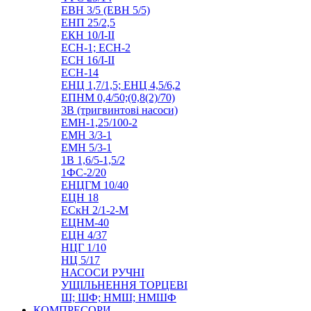
ЕВН 3/5 (ЕВН 5/5)
ЕНП 25/2,5
ЕКН 10/I-II
ЕСН-1; ЕСН-2
ЕСН 16/I-II
ЕСН-14
ЕНЦ 1,7/1,5; ЕНЦ 4,5/6,2
ЕПНМ 0,4/50;(0,8(2)/70)
3В (тригвинтові насоси)
ЕМН-1,25/100-2
ЕМН 3/3-1
ЕМН 5/3-1
1В 1,6/5-1,5/2
1ФС-2/20
ЕНЦГМ 10/40
ЕЦН 18
ЕСкН 2/1-2-М
ЕЦНМ-40
ЕЦН 4/37
НЦГ 1/10
НЦ 5/17
НАСОСИ РУЧНІ
УЩІЛЬНЕННЯ ТОРЦЕВІ
Ш; ШФ; НМШ; НМШФ
КОМПРЕСОРИ