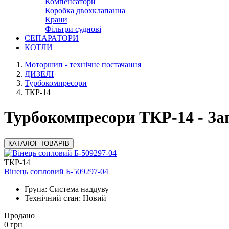
Компенсатори
Коробка двохклапанна
Крани
Фільтри суднові
СЕПАРАТОРИ
КОТЛИ
Моторшип - технічне постачання
ДИЗЕЛІ
Турбокомпресори
ТКР-14
Турбокомпресори ТКР-14 - За
КАТАЛОГ ТОВАРІВ
ТКР-14
Вінець сопловий Б-509297-04
Група: Система наддуву
Технічний стан: Новий
Продано
0
грн