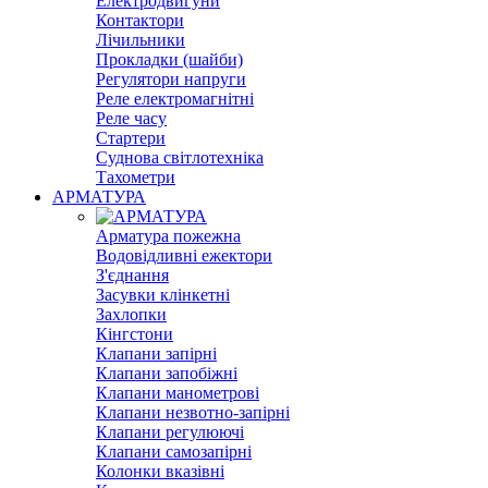
Електродвигуни
Контактори
Лічильники
Прокладки (шайби)
Регулятори напруги
Реле електромагнітні
Реле часу
Стартери
Суднова світлотехніка
Тахометри
АРМАТУРА
Арматура пожежна
Водовідливні ежектори
З'єднання
Засувки клінкетні
Захлопки
Кінгстони
Клапани запірні
Клапани запобіжні
Клапани манометрові
Клапани незвотно-запірні
Клапани регулюючі
Клапани самозапірні
Колонки вказівні