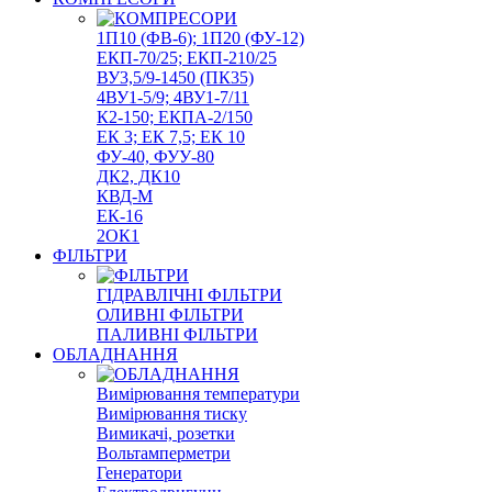
1П10 (ФВ-6); 1П20 (ФУ-12)
ЕКП-70/25; ЕКП-210/25
ВУ3,5/9-1450 (ПК35)
4ВУ1-5/9; 4ВУ1-7/11
К2-150; ЕКПА-2/150
ЕК 3; ЕК 7,5; ЕК 10
ФУ-40, ФУУ-80
ДК2, ДК10
КВД-М
ЕК-16
2ОК1
ФІЛЬТРИ
ГІДРАВЛІЧНІ ФІЛЬТРИ
ОЛИВНІ ФІЛЬТРИ
ПАЛИВНІ ФІЛЬТРИ
ОБЛАДНАННЯ
Вимірювання температури
Вимірювання тиску
Вимикачі, розетки
Вольтамперметри
Генератори