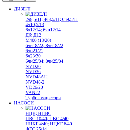
ДИЗЕЛІ
2ч8,5/11; 4ч8,5/11; 6ч9,5/11
4ч10,5/13
6ч12/14; 6чн12/14
Д6; Д12
М400 (18/20)
6чн18/22; 8чн18/22
6чн21/21
6ч23/30
6чн25/34; 8чн25/34
NVD26
NVD36
NVD48AU
NVD48-2
VD26/20
VAN22
Турбокомпресори
НАСОСИ
НЦВ; НЦВС
ЦВС 10/40; ЦВС 4/40
НЦКГ 4/40; НЦКГ 6/40
ФГС 25/14