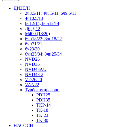
ДИЗЕЛІ
2ч8,5/11; 4ч8,5/11; 6ч9,5/11
4ч10,5/13
6ч12/14; 6чн12/14
Д6; Д12
М400 (18/20)
6чн18/22; 8чн18/22
6чн21/21
6ч23/30
6чн25/34; 8чн25/34
NVD26
NVD36
NVD48AU
NVD48-2
VD26/20
VAN22
Турбокомпресори
PDH25
PDH35
ТКР-14
ТК-18
ТК-23
ТК-30
НАСОСИ