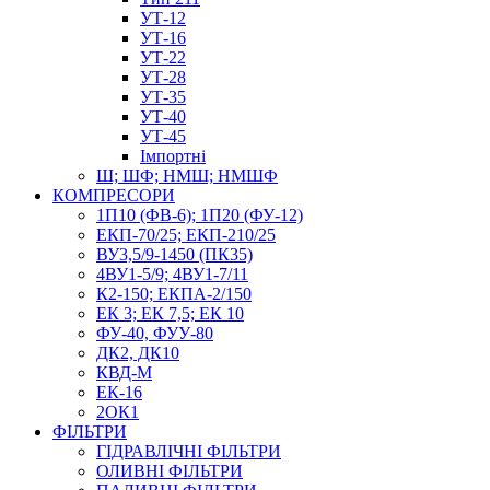
УТ-12
УТ-16
УТ-22
УТ-28
УТ-35
УТ-40
УТ-45
Імпортні
Ш; ШФ; НМШ; НМШФ
КОМПРЕСОРИ
1П10 (ФВ-6); 1П20 (ФУ-12)
ЕКП-70/25; ЕКП-210/25
ВУ3,5/9-1450 (ПК35)
4ВУ1-5/9; 4ВУ1-7/11
К2-150; ЕКПА-2/150
ЕК 3; ЕК 7,5; ЕК 10
ФУ-40, ФУУ-80
ДК2, ДК10
КВД-М
ЕК-16
2ОК1
ФІЛЬТРИ
ГІДРАВЛІЧНІ ФІЛЬТРИ
ОЛИВНІ ФІЛЬТРИ