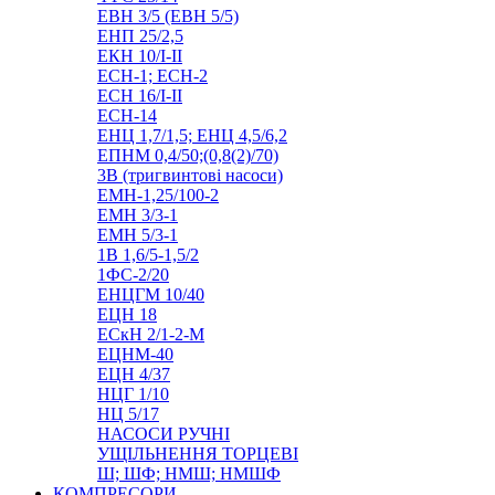
ЕВН 3/5 (ЕВН 5/5)
ЕНП 25/2,5
ЕКН 10/I-II
ЕСН-1; ЕСН-2
ЕСН 16/I-II
ЕСН-14
ЕНЦ 1,7/1,5; ЕНЦ 4,5/6,2
ЕПНМ 0,4/50;(0,8(2)/70)
3В (тригвинтові насоси)
ЕМН-1,25/100-2
ЕМН 3/3-1
ЕМН 5/3-1
1В 1,6/5-1,5/2
1ФС-2/20
ЕНЦГМ 10/40
ЕЦН 18
ЕСкН 2/1-2-М
ЕЦНМ-40
ЕЦН 4/37
НЦГ 1/10
НЦ 5/17
НАСОСИ РУЧНІ
УЩІЛЬНЕННЯ ТОРЦЕВІ
Ш; ШФ; НМШ; НМШФ
КОМПРЕСОРИ