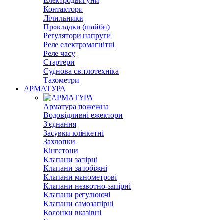
Електродвигуни
Контактори
Лічильники
Прокладки (шайби)
Регулятори напруги
Реле електромагнітні
Реле часу
Стартери
Суднова світлотехніка
Тахометри
АРМАТУРА
Арматура пожежна
Водовідливні ежектори
З'єднання
Засувки клінкетні
Захлопки
Кінгстони
Клапани запірні
Клапани запобіжні
Клапани манометрові
Клапани незвотно-запірні
Клапани регулюючі
Клапани самозапірні
Колонки вказівні