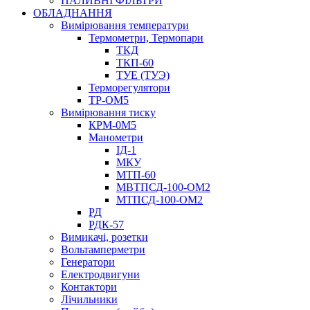
ПАЛИВНІ ФІЛЬТРИ
ОБЛАДНАННЯ
Вимірювання температури
Термометри, Термопари
ТКД
ТКП-60
ТУЕ (ТУЭ)
Терморегулятори
ТР-ОМ5
Вимірювання тиску
КРМ-0М5
Манометри
ІД-1
МКУ
МТП-60
МВТПСД-100-ОМ2
МТПСД-100-ОМ2
РД
РДК-57
Вимикачі, розетки
Вольтамперметри
Генератори
Електродвигуни
Контактори
Лічильники