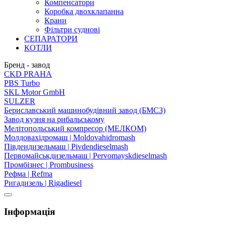
Компенсатори
Коробка двохклапанна
Крани
Фільтри суднові
СЕПАРАТОРИ
КОТЛИ
Бренд - завод
CKD PRAHA
PBS Turbo
SKL Motor GmbH
SULZER
Бериславський машинобудівний завод (БМСЗ)
Завод кузня на рибальському
Мелітопольський компресор (МЕЛКОМ)
Молдовахідромаш | Moldovahidromash
Південдизельмаш | Pivdendieselmash
Первомайськдизельмаш | Pervomayskdieselmash
Промбізнес | Prombusiness
Рефма | Refma
Ригадизель | Rigadiesel
Інформація