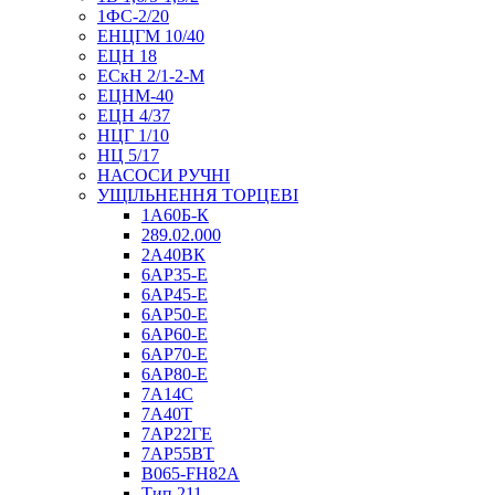
1ФС-2/20
ЕНЦГМ 10/40
ЕЦН 18
ЕСкН 2/1-2-М
ЕЦНМ-40
ЕЦН 4/37
НЦГ 1/10
НЦ 5/17
НАСОСИ РУЧНІ
УЩІЛЬНЕННЯ ТОРЦЕВІ
1А60Б-К
289.02.000
2А40ВК
6АР35-Е
6АР45-Е
6АР50-Е
6АР60-Е
6АР70-Е
6АР80-Е
7А14С
7А40Т
7АР22ГЕ
7АР55ВТ
B065-FH82A
Тип 211