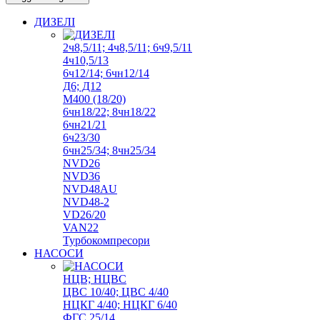
ДИЗЕЛІ
2ч8,5/11; 4ч8,5/11; 6ч9,5/11
4ч10,5/13
6ч12/14; 6чн12/14
Д6; Д12
М400 (18/20)
6чн18/22; 8чн18/22
6чн21/21
6ч23/30
6чн25/34; 8чн25/34
NVD26
NVD36
NVD48AU
NVD48-2
VD26/20
VAN22
Турбокомпресори
НАСОСИ
НЦВ; НЦВС
ЦВС 10/40; ЦВС 4/40
НЦКГ 4/40; НЦКГ 6/40
ФГС 25/14