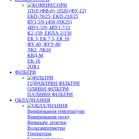
1П10 (ФВ-6); 1П20 (ФУ-12)
ЕКП-70/25; ЕКП-210/25
ВУ3,5/9-1450 (ПК35)
4ВУ1-5/9; 4ВУ1-7/11
К2-150; ЕКПА-2/150
ЕК 3; ЕК 7,5; ЕК 10
ФУ-40, ФУУ-80
ДК2, ДК10
КВД-М
ЕК-16
2ОК1
ФІЛЬТРИ
ГІДРАВЛІЧНІ ФІЛЬТРИ
ОЛИВНІ ФІЛЬТРИ
ПАЛИВНІ ФІЛЬТРИ
ОБЛАДНАННЯ
Вимірювання температури
Вимірювання тиску
Вимикачі, розетки
Вольтамперметри
Генератори