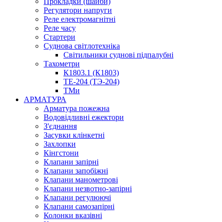
Прокладки (шайби)
Регулятори напруги
Реле електромагнітні
Реле часу
Стартери
Суднова світлотехніка
Світильники суднові підпалубні
Тахометри
К1803.1 (К1803)
ТЕ-204 (ТЭ-204)
ТМи
АРМАТУРА
Арматура пожежна
Водовідливні ежектори
З'єднання
Засувки клінкетні
Захлопки
Кінгстони
Клапани запірні
Клапани запобіжні
Клапани манометрові
Клапани незвотно-запірні
Клапани регулюючі
Клапани самозапірні
Колонки вказівні